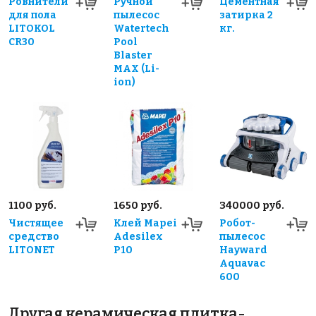
Ровнители
Ручной
Цементная
для пола
пылесос
затирка 2
LITOKOL
Watertech
кг.
CR30
Pool
Blaster
MAX (Li-
ion)
1100 руб.
1650 руб.
340000 руб.
Чистящее
Клей Mapei
Робот-
средство
Adesilex
пылесос
LITONET
P10
Hayward
Aquavac
600
Другая керамическая плитка-