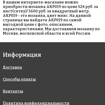
AKP014
AKP004
AKP016
В нашем интернете-магазине можно
306x306
300x300
306x306
приобрести мозаика AKP019 по цене 524 руб. за
лист(сетку)/ 5600 руб. за квадратный метр.
AKP019 - это мозаика, цвет микс. На данной
странице вы найдете AKP019 по самой
выгодной цене с фото, описанием,
характеристиками. Мы доставляем мозаику по
Москве, московской области и всей России.
5600 руб./м²
5600 руб./м²
5800 руб./м²
AKP024
AKP022
AKP008
Информация
306x306
306x306
300x300
Доставка
Способы оплаты
Контакты
5600 руб./м²
5600 руб./м²
5600 руб./м²
Политика конфиденциальности