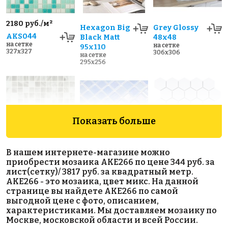
2180 руб./м²
Hexagon Big
Grey Glossy
AKS044
Black Matt
48х48
на сетке
на сетке
95x110
327x327
306x306
на сетке
295x256
Показать больше
В нашем интернете-магазине можно
4200 руб./м²
5700 Pearl
Hexagon
приобрести мозаика AKE266 по цене 344 руб. за
552
River MT
small White
лист(сетку)/ 3817 руб. за квадратный метр.
на сетке
25x25
Matt 51x59
AKE266 - это мозаика, цвет микс. На данной
317x317
на сетке
на сетке
странице вы найдете AKE266 по самой
317x317
278x265
выгодной цене с фото, описанием,
характеристиками. Мы доставляем мозаику по
Москве, московской области и всей России.