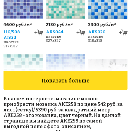
4600 руб./м²
2180 руб./м²
3300 руб./м²
110/508
AKS044
AKS020
на сетке
на сетке
Antid.
327x327
318x318
на сетке
317x317
Показать больше
В нашем интернете-магазине можно
2800 руб./м²
2219 руб./м²
Hexagon Big
приобрести мозаика AKE258 по цене 542 руб. за
AKS047
AKS033
White
лист(сетку)/ 5390 руб. за квадратный метр.
на сетке
на сетке
Antislip
AKE258 - это мозаика, цвет черный. На данной
300x300
327x327
95x110
странице вы найдете AKE258 по самой
на сетке
выгодной цене с фото, описанием,
295x256