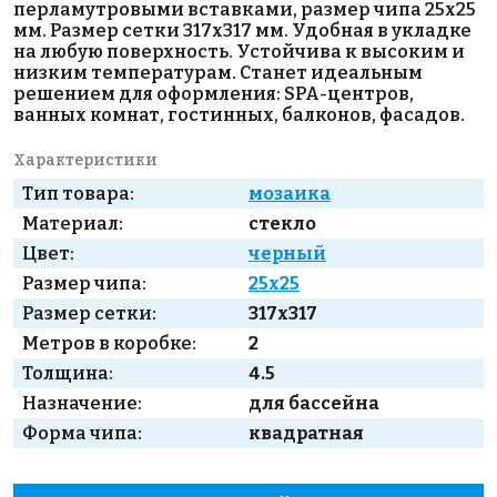
перламутровыми вставками, размер чипа 25х25
мм. Размер сетки 317х317 мм. Удобная в укладке
на любую поверхность. Устойчива к высоким и
низким температурам. Станет идеальным
решением для оформления: SPA-центров,
ванных комнат, гостинных, балконов, фасадов.
Характеристики
Тип товара:
мозаика
Материал:
стекло
Цвет:
черный
Размер чипа:
25x25
Размер сетки:
317x317
Метров в коробке:
2
Толщина:
4.5
Назначение:
для бассейна
Форма чипа:
квадратная