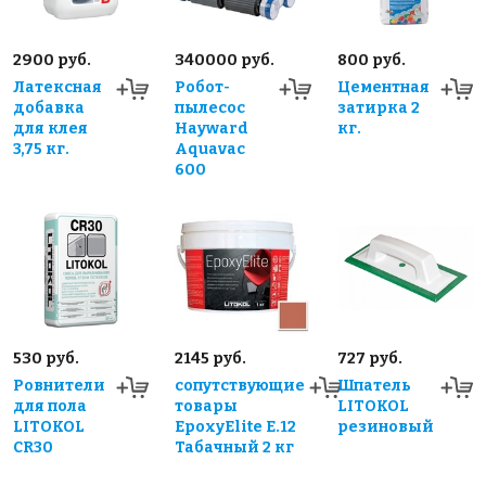
2900 руб.
340000 руб.
800 руб.
Латексная
Робот-
Цементная
добавка
пылесос
затирка 2
для клея
Hayward
кг.
3,75 кг.
Aquavac
600
530 руб.
2145 руб.
727 руб.
Ровнители
сопутствующие
Шпатель
для пола
товары
LITOKOL
LITOKOL
EpoxyElite E.12
резиновый
CR30
Табачный 2 кг