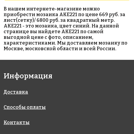
3400 руб./м²
4165 руб./м²
6400 руб./м²
В нашем интернете-магазине можно
AKE202
AKE081
AKE096
приобрести мозаика AKE221 по цене 669 руб. за
Испания
Испания
Испания
лист(сетку)/ 6800 руб. за квадратный метр.
340x340
313x495
313x495
AKE221 - это мозаика, цвет синий. На данной
странице вы найдете AKE221 по самой
выгодной цене с фото, описанием,
характеристиками. Мы доставляем мозаику по
Москве, московской области и всей России.
Информация
6800 руб./м²
5593 руб./м²
6664 руб./м²
AKE222
AKE108
AKE176
Испания
Испания
Испания
330x298
313x495
313x495
Доставка
Способы оплаты
Контакты