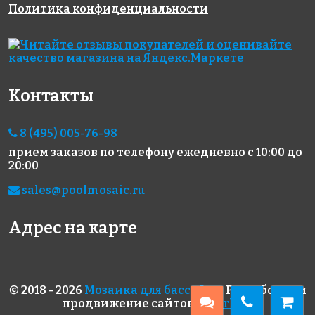
Политика конфиденциальности
5344 руб./м²
6367 руб./м²
6800 руб./м²
AKE080
AKE192
AKE225
Испания
Испания
Испания
313x495
313x495
330x298
Контакты
8 (495) 005-76-98
прием заказов по телефону
ежедневно с 10:00 до
20:00
sales@poolmosaic.ru
3570 руб./м²
3800 руб./м²
6664 руб./м²
AKE016
AKS124
AKE185
Испания
Испания
Испания
Адрес на карте
313x495
396x317
313x495
© 2018 - 2026
Мозаика для бассейна
. Разработка и
продвижение сайтов
superk.ru