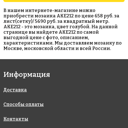
6664 руб./м²
5700 руб./м²
6800 руб./м²
В нашем интернете-магазине можно
AKE186
AKE050
AKE221
приобрести мозаика AKE212 по цене 658 руб. за
Испания
Испания
Испания
лист(сетку)/ 5690 руб. за квадратный метр.
313x495
313x495
330x298
AKE212 - это мозаика, цвет голубой. На данной
странице вы найдете AKE212 по самой
выгодной цене с фото, описанием,
характеристиками. Мы доставляем мозаику по
Москве, московской области и всей России.
Информация
3400 руб./м²
4570 руб./м²
3570 руб./м²
AKE200
AKE076
AKE015
Испания
Испания
Испания
340x340
313x495
313x495
Доставка
Способы оплаты
Контакты