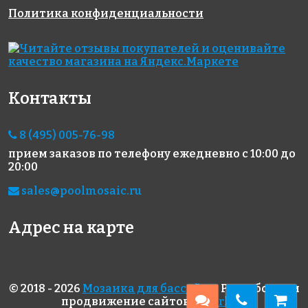
Политика конфиденциальности
5593 руб./м²
6800 руб./м²
4046 руб./м²
AKE103
AKE224
AKE062
Испания
Испания
Испания
313x495
330x298
313x495
Контакты
8 (495) 005-76-98
прием заказов по телефону
ежедневно с 10:00 до
20:00
sales@poolmosaic.ru
4800 руб./м²
3400 руб./м²
5165 руб./м²
AKE204
AKE196
AKE079
Испания
Испания
Испания
Адрес на карте
340x340
340x340
313x495
© 2018 - 2026
Мозаика для бассейна
. Разработка и
продвижение сайтов
superk.ru