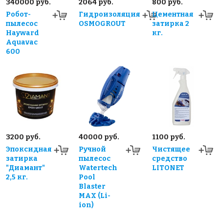
340000 руб.
2064 руб.
800 руб.
Робот-
Гидроизоляция
Цементная
пылесос
OSMOGROUT
затирка 2
Hayward
кг.
Aquavac
600
3200 руб.
40000 руб.
1100 руб.
Эпоксидная
Ручной
Чистящее
затирка
пылесос
средство
"Диамант"
Watertech
LITONET
2,5 кг.
Pool
Blaster
MAX (Li-
ion)