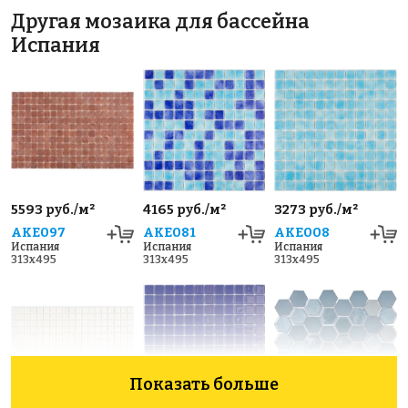
Другая мозаика для бассейна
Испания
5593 руб./м²
4165 руб./м²
3273 руб./м²
AKE097
AKE081
AKE008
Испания
Испания
Испания
313x495
313x495
313x495
Показать больше