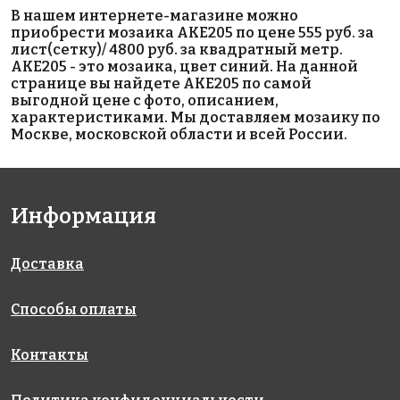
4290 руб./м²
4046 руб./м²
3273 руб./м²
В нашем интернете-магазине можно
AKE101
AKE062
AKE008
приобрести мозаика AKE205 по цене 555 руб. за
Испания
Испания
Испания
лист(сетку)/ 4800 руб. за квадратный метр.
313x495
313x495
313x495
AKE205 - это мозаика, цвет синий. На данной
странице вы найдете AKE205 по самой
выгодной цене с фото, описанием,
характеристиками. Мы доставляем мозаику по
Москве, московской области и всей России.
Информация
6650 руб./м²
5165 руб./м²
4800 руб./м²
AKE218
AKE082
AKE206
Испания
Испания
Испания
340x340
313x495
340x340
Доставка
Способы оплаты
Контакты