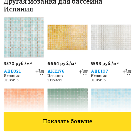
Другая мозаика для бассейна
Испания
3570 руб./м²
6664 руб./м²
5593 руб./м²
AKE021
AKE176
AKE107
Испания
Испания
Испания
313x495
313x495
313x495
Показать больше