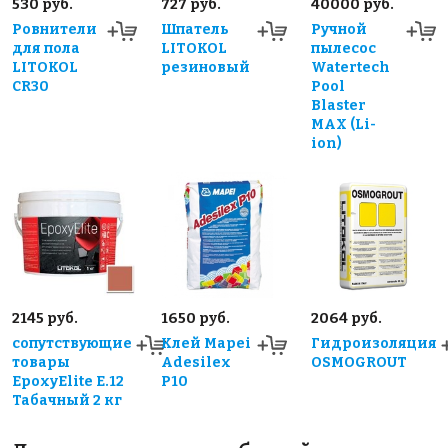
530 руб.
727 руб.
40000 руб.
Ровнители
Шпатель
Ручной
для пола
LITOKOL
пылесос
LITOKOL
резиновый
Watertech
CR30
Pool
Blaster
MAX (Li-
ion)
2145 руб.
1650 руб.
2064 руб.
сопутствующие
Клей Mapei
Гидроизоляция
товары
Adesilex
OSMOGROUT
EpoxyElite E.12
P10
Табачный 2 кг