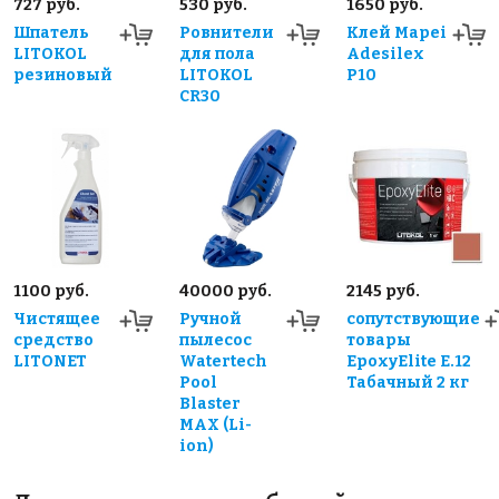
727 руб.
530 руб.
1650 руб.
Шпатель
Ровнители
Клей Mapei
LITOKOL
для пола
Adesilex
резиновый
LITOKOL
P10
CR30
1100 руб.
40000 руб.
2145 руб.
Чистящее
Ручной
сопутствующие
средство
пылесос
товары
LITONET
Watertech
EpoxyElite E.12
Pool
Табачный 2 кг
Blaster
MAX (Li-
ion)