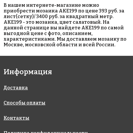
6800 руб./м²
5593 руб./м²
6800 руб./м²
В нашем интернете-магазине можно
AKE224
AKE107
AKE219
приобрести мозаика AKE199 по цене 393 руб. за
Испания
Испания
Испания
лист(сетку)/ 3400 руб. за квадратный метр.
330x298
313x495
330x298
AKE199 - это мозаика, цвет салатовый. На
данной странице вы найдете AKE199 по самой
выгодной цене с фото, описанием,
характеристиками. Мы доставляем мозаику по
Москве, московской области и всей России.
Информация
3400 руб./м²
6962 руб./м²
5593 руб./м²
AKE195
AKE183
AKE111
Испания
Испания
Испания
340x340
313x495
313x495
Доставка
Способы оплаты
Контакты