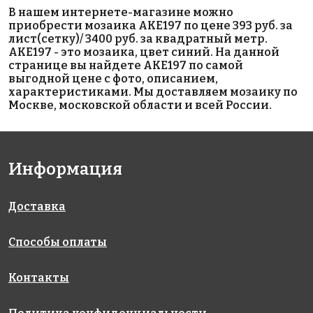
6664 руб./м²
6800 руб./м²
3570 руб./м²
В нашем интернете-магазине можно
AKE176
AKE222
AKE016
приобрести мозаика AKE197 по цене 393 руб. за
Испания
Испания
Испания
лист(сетку)/ 3400 руб. за квадратный метр.
313x495
330x298
313x495
AKE197 - это мозаика, цвет синий. На данной
странице вы найдете AKE197 по самой
выгодной цене с фото, описанием,
характеристиками. Мы доставляем мозаику по
Москве, московской области и всей России.
Информация
4800 руб./м²
6367 руб./м²
5165 руб./м²
AKE205
AKE192
AKE082
Испания
Испания
Испания
340x340
313x495
313x495
Доставка
Способы оплаты
Контакты