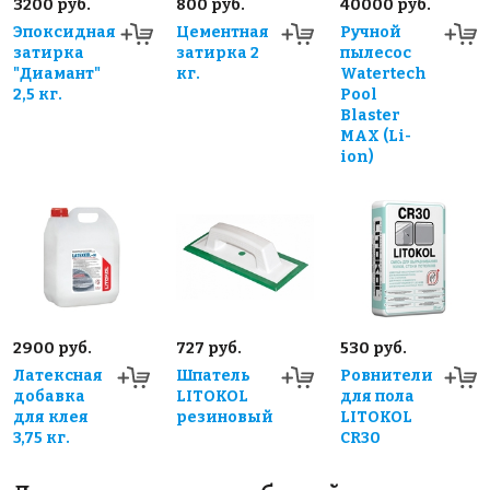
3200 руб.
800 руб.
40000 руб.
Эпоксидная
Цементная
Ручной
затирка
затирка 2
пылесос
"Диамант"
кг.
Watertech
2,5 кг.
Pool
Blaster
MAX (Li-
ion)
2900 руб.
727 руб.
530 руб.
Латексная
Шпатель
Ровнители
добавка
LITOKOL
для пола
для клея
резиновый
LITOKOL
3,75 кг.
CR30