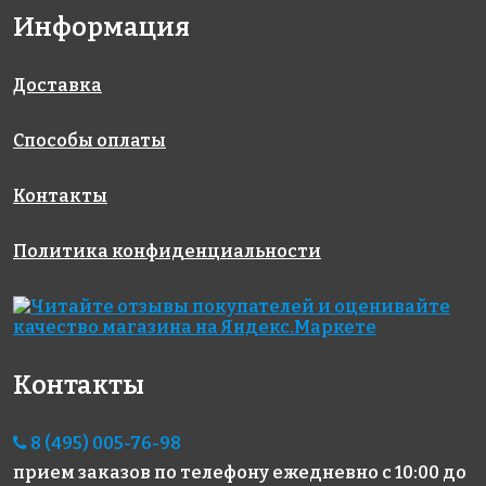
Информация
4165 руб./м²
5593 руб./м²
3800 руб./м²
AKE052
AKE104
AKS124
Испания
Испания
Испания
313x495
313x495
396x317
Доставка
Способы оплаты
Контакты
Политика конфиденциальности
3570 руб./м²
6664 руб./м²
4570 руб./м²
AKE015
AKE184
AKE042
Испания
Испания
Испания
313x495
313x495
313x495
Контакты
8 (495) 005-76-98
прием заказов по телефону
ежедневно с 10:00 до