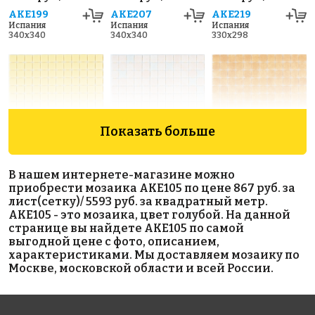
AKE199
AKE207
AKE219
Испания
Испания
Испания
340x340
340x340
330x298
Показать больше
3570 руб./м²
5593 руб./м²
5593 руб./м²
В нашем интернете-магазине можно
AKE046
AKE103
AKE102
приобрести мозаика AKE105 по цене 867 руб. за
Испания
Испания
Испания
лист(сетку)/ 5593 руб. за квадратный метр.
313x495
313x495
313x495
AKE105 - это мозаика, цвет голубой. На данной
странице вы найдете AKE105 по самой
выгодной цене с фото, описанием,
характеристиками. Мы доставляем мозаику по
Москве, московской области и всей России.