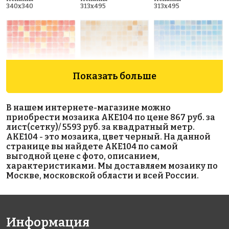
340x340
313x495
313x495
Показать больше
4403 руб./м²
3400 руб./м²
5690 руб./м²
В нашем интернете-магазине можно
AKE083
AKE202
AKE212
приобрести мозаика AKE104 по цене 867 руб. за
Испания
Испания
Испания
лист(сетку)/ 5593 руб. за квадратный метр.
313x495
340x340
340x340
AKE104 - это мозаика, цвет черный. На данной
странице вы найдете AKE104 по самой
выгодной цене с фото, описанием,
характеристиками. Мы доставляем мозаику по
Москве, московской области и всей России.
Информация
3273 руб./м²
3950 руб./м²
4800 руб./м²