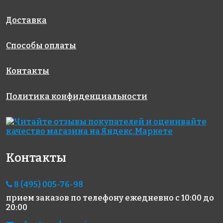
AKE008
AKE209
AKE206
Испания
Испания
Испания
313x495
340x340
340x340
Доставка
Способы оплаты
Контакты
Политика конфиденциальности
5593 руб./м²
4290 руб./м²
6650 руб./м²
AKE107
AKE101
AKE218
Испания
Испания
Испания
313x495
313x495
340x340
Контакты
8 (495) 005-76-98
прием заказов по телефону
ежедневно с 10:00 до
20:00