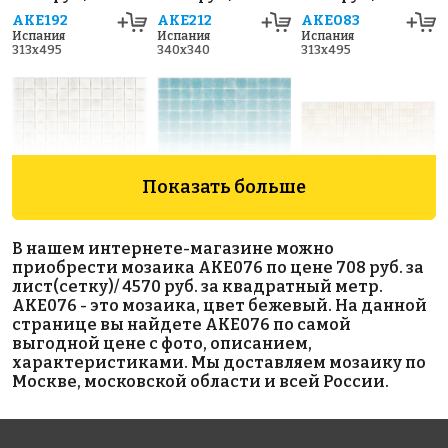
AKE192
AKE212
AKE083
Испания
Испания
Испания
313x495
340x340
313x495
Показать больше
3570 руб./м²
5593 руб./м²
5593 руб./м²
В нашем интернете-магазине можно
AKE016
AKE095
AKE112
приобрести мозаика AKE076 по цене 708 руб. за
Испания
Испания
Испания
лист(сетку)/ 4570 руб. за квадратный метр.
313x495
313x495
313x495
AKE076 - это мозаика, цвет бежевый. На данной
странице вы найдете AKE076 по самой
выгодной цене с фото, описанием,
характеристиками. Мы доставляем мозаику по
Москве, московской области и всей России.