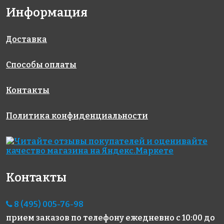
Информация
6962 руб./м²
4900 руб./м²
6367 руб./м²
AKE183
AKE216
AKE194
Испания
Испания
Испания
313x495
340x340
313x495
Доставка
Способы оплаты
Контакты
Политика конфиденциальности
5593 руб./м²
3400 руб./м²
5593 руб./м²
AKE099
AKE195
AKE109
Испания
Испания
Испания
313x495
340x340
313x495
Контакты
8 (495) 005-76-98
прием заказов по телефону
ежедневно с 10:00 до