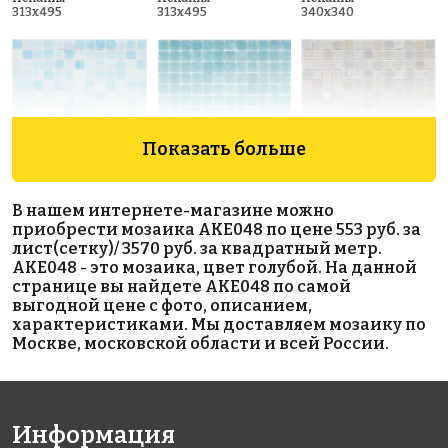
313x495
313x495
340x340
Показать больше
3400 руб./м²
5593 руб./м²
6250 руб./м²
В нашем интернете-магазине можно
AKE198
AKE095
AKE217
приобрести мозаика AKE048 по цене 553 руб. за
Испания
Испания
Испания
лист(сетку)/ 3570 руб. за квадратный метр.
340x340
313x495
340x340
AKE048 - это мозаика, цвет голубой. На данной
странице вы найдете AKE048 по самой
выгодной цене с фото, описанием,
характеристиками. Мы доставляем мозаику по
Москве, московской области и всей России.
Информация
5593 руб./м²
6664 руб./м²
3570 руб./м²