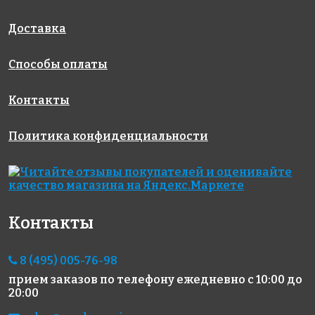
AKE100
AKE190
AKE016
Испания
Испания
Испания
313x495
313x495
313x495
Доставка
Способы оплаты
Контакты
Политика конфиденциальности
6664 руб./м²
6664 руб./м²
6664 руб./м²
AKE186
AKE191
AKE184
Испания
Испания
Испания
313x495
313x495
313x495
Контакты
8 (495) 005-76-98
прием заказов по телефону
ежедневно с 10:00 до
20:00