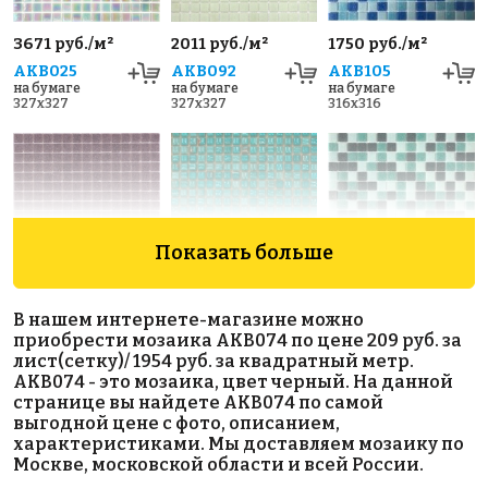
3671 руб./м²
2011 руб./м²
1750 руб./м²
AKB025
AKB092
AKB105
на бумаге
на бумаге
на бумаге
327x327
327x327
316x316
Показать больше
1954 руб./м²
3948 руб./м²
1740 руб./м²
В нашем интернете-магазине можно
AKB076
JNJ 04.S442
AKB111
приобрести мозаика AKB074 по цене 209 руб. за
на бумаге
на бумаге
на бумаге
лист(сетку)/ 1954 руб. за квадратный метр.
327x327
318x318
316x316
AKB074 - это мозаика, цвет черный. На данной
странице вы найдете AKB074 по самой
выгодной цене с фото, описанием,
характеристиками. Мы доставляем мозаику по
Москве, московской области и всей России.