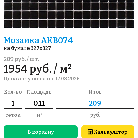
Мозаика AKB074
на бумаге 327x327
209 руб. / шт.
1954 руб. / м²
Цена актуальна на 07.08.2026
Кол-во
Площадь
Итог
сеток
м²
руб.
В корзину
Калькулятор