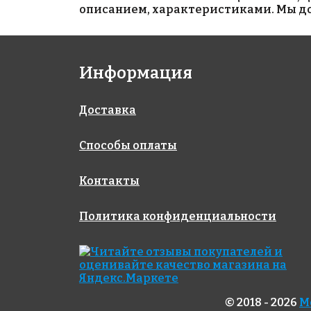
описанием, характеристиками. Мы дос
3400 руб./м²
2850 руб./м²
Информация
5605 Olympic
110/508 DOT
396x317
25x25
317x317
Доставка
Способы оплаты
Контакты
Политика конфиденциальности
4500 руб./м²
4260 руб./м²
557/559/562
556
© 2018 - 2026
М
317x317
317x317