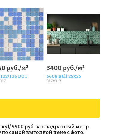
50 руб./м²
3400 руб./м²
/102/106 DOT
5608 Bali 25x25
317
317x317
ку)/ 9900 руб. за квадратный метр.
0 по самой выгодной цене с фото,