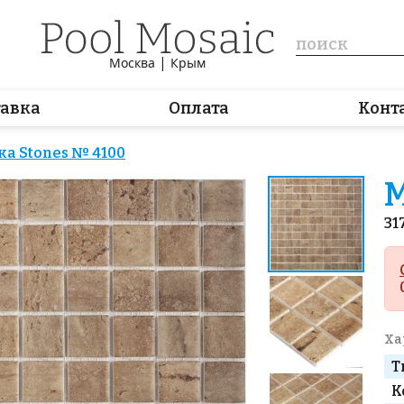
|
Москва
Крым
тавка
Оплата
Конт
а Stones № 4100
М
31
Ха
Т
К