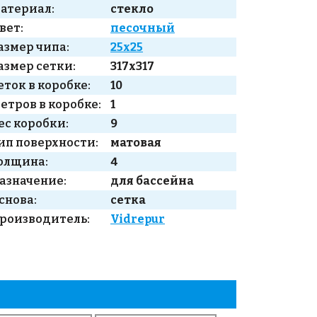
атериал:
стекло
вет:
песочный
азмер чипа:
25x25
азмер сетки:
317x317
еток в коробке:
10
етров в коробке:
1
ес коробки:
9
ип поверхности:
матовая
олщина:
4
азначение:
для бассейна
снова:
сетка
роизводитель:
Vidrepur