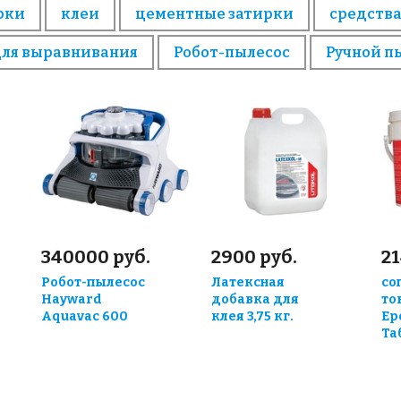
рки
клеи
цементные затирки
средства
для выравнивания
Робот-пылесос
Ручной п
340000 руб.
2900 руб.
21
Робот-пылесос
Латексная
со
Hayward
добавка для
то
Aquavac 600
клея 3,75 кг.
Ep
Та