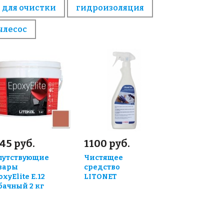
 для очистки
гидроизоляция
ылесос
45 руб.
1100 руб.
путствующие
Чистящее
вары
средство
oxyElite E.12
LITONET
бачный 2 кг