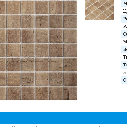
М
Ц
Р
Р
С
М
В
Т
Т
Н
О
П