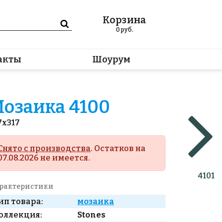
Корзина
0
руб.
акты
Шоурум
озаика 4100
7x317
Снято с производства
. Остатков на
07.08.2026 не имеется.
4101
рактеристики
ип товара:
мозаика
оллекция:
Stones