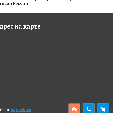
 всей России.
00 руб./м²
4100 руб./м²
дрес на карте
7 Sky 38x38
5605 Olympic
317
38x38
317x317
00 руб./м²
2750 руб./м²
6 Air Force
501 DOT
айтов
superk.ru
396x317