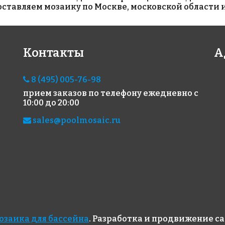
тавляем мозаику по Москве, московской области и
5200 руб./м²
3400 руб./м²
42
Контакты
А
5705 Olympic MT
5607 Sky 25x25
560
317x317
317x
38x38
317x317
8 (495) 005-76-98
прием заказов по телефону
ежедневно с
10:00 до 20:00
sales@poolmosaic.ru
4400 руб./м²
4300 руб./м²
41
551/552/557
5704 Royal MT
560
озаика для бассейна
. Разработка и продвижение с
317x317