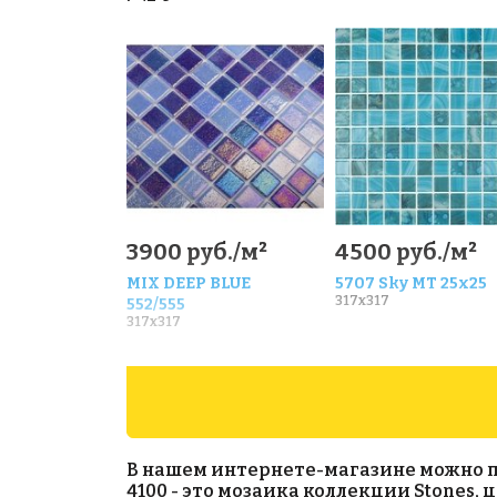
3900 руб./м²
4500 руб./м²
MIX DEEP BLUE
5707 Sky MT 25x25
317x317
552/555
317x317
В нашем интернете-магазине можно при
4100 - это мозаика коллекции Stones,