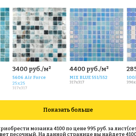
3400 руб./м²
4400 руб./м²
28
5606 Air Force
MIX BLUE 551/552
100
317x317
396x
25x25
317x317
Показать больше
обрести мозаика 4100 по цене 995 руб. за лист(сет
 цвет песочный. На данной странице вы найдете 410