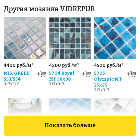
Другая мозаика VIDREPUR
4400 руб./м²
4300 руб./м²
4500 руб./м²
MIX GREEN
5704 Royal
5705
553/554
MT 38x38
Olympic MT
317x317
317x317
25x25
317x317
Показать больше