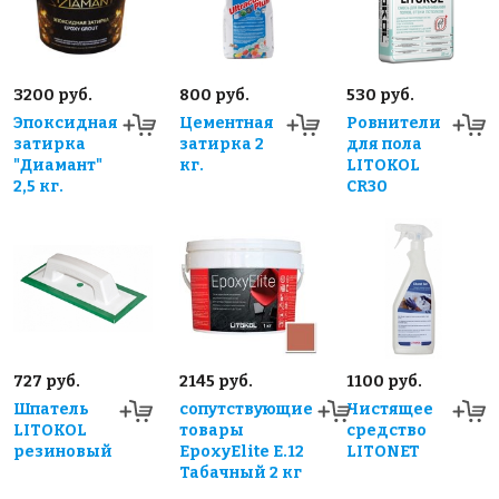
3200 руб.
800 руб.
530 руб.
Эпоксидная
Цементная
Ровнители
затирка
затирка 2
для пола
"Диамант"
кг.
LITOKOL
2,5 кг.
CR30
727 руб.
2145 руб.
1100 руб.
Шпатель
сопутствующие
Чистящее
LITOKOL
товары
средство
резиновый
EpoxyElite E.12
LITONET
Табачный 2 кг