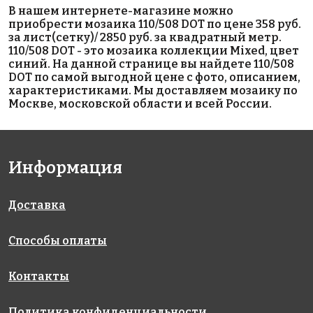
В нашем интернете-магазине можно
3400 руб./м²
4400 руб./м²
3400 руб./м²
приобрести мозаика 110/508 DOT по цене 358 руб.
5608 Bali
MIX BLUE
5606 Air
за лист(сетку)/ 2850 руб. за квадратный метр.
25x25
551/552
Force 25x25
110/508 DOT - это мозаика коллекции Mixed, цвет
317x317
317x317
317x317
синий. На данной странице вы найдете 110/508
DOT по самой выгодной цене с фото, описанием,
характеристиками. Мы доставляем мозаику по
Москве, московской области и всей России.
Информация
4100 руб./м²
5200 руб./м²
3400 руб./м²
5605
5705
5607 Sky
Доставка
Olympic
Olympic MT
25x25
317x317
38x38
38x38
Способы оплаты
317x317
317x317
Контакты
Политика конфиденциальности