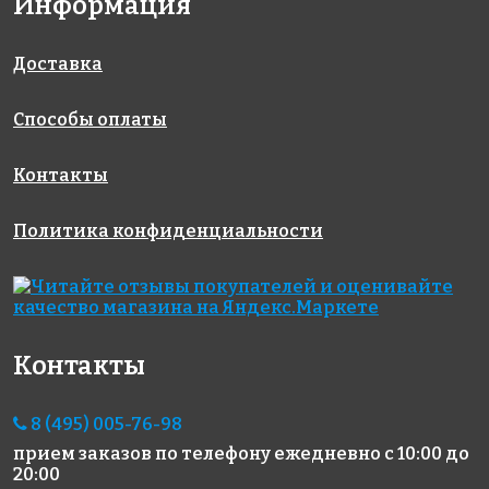
Информация
Доставка
Способы оплаты
1091 руб.
380 руб.
500 руб.
Клей
цементная
Губка
LITOPLUS
затирка
целлюлозная
Контакты
K55
LITOCHROM
1-6 LUXURY
Политика конфиденциальности
C.80
Контакты
8 (495) 005-76-98
2836 руб.
3690 руб.
572 руб.
прием заказов по телефону
ежедневно с 10:00 до
материалы
Эпоксидная
цементная
20:00
для
затирка
затирка