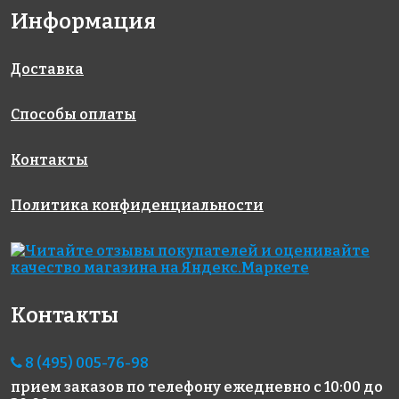
Информация
Доставка
Способы оплаты
408 руб.
6960 руб.
2963 руб.
цементная
эпоксидная
клей
затирка
затирка
LITOSTONE
Контакты
LITOCHROM
STARLIKE
K99
1-6 LUXURY
EVO S.350
Политика конфиденциальности
C.120
BLU ZAFFIRO
5 кг
Контакты
8 (495) 005-76-98
прием заказов по телефону
ежедневно с 10:00 до
2100 руб.
1096 руб.
1952 руб.