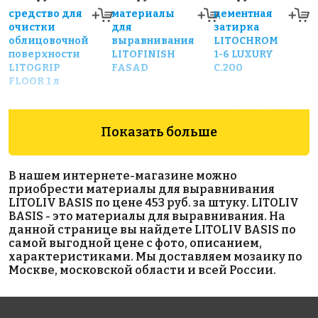
средство для
материалы
цементная
очистки
для
затирка
облицовочной
выравнивания
LITOCHROM
поверхности
LITOFINISH
1-6 LUXURY
LITOGRIP
FASAD
C.200
FLOOR 1 л
Показать больше
В нашем интернете-магазине можно
приобрести материалы для выравнивания
LITOLIV BASIS по цене 453 руб. за штуку. LITOLIV
391 руб.
414 руб.
1900 руб.
BASIS - это материалы для выравнивания. На
данной странице вы найдете LITOLIV BASIS по
цементная
цементная
гидроизоляция
самой выгодной цене с фото, описанием,
затирка
затирка
OSMOGROUT
характеристиками. Мы доставляем мозаику по
LITOCHROM
LITOCHROM
Москве, московской области и всей России.
1-6 LUXURY
1-6 LUXURY
C.40
C.700