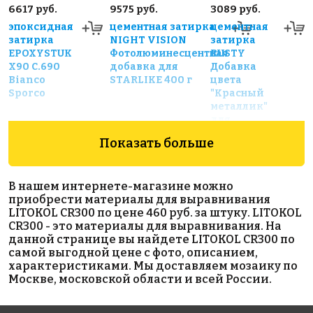
6617 руб.
9575 руб.
3089 руб.
эпоксидная
цементная затирка
цементная
затирка
NIGHT VISION
затирка
EPOXYSTUK
Фотолюминесцентная
RUSTY
X90 С.690
добавка для
Добавка
Bianco
STARLIKE 400 г
цвета
Sporco
"Красный
металлик"
для
STARLIKE
Показать больше
200 г
В нашем интернете-магазине можно
приобрести материалы для выравнивания
LITOKOL CR300 по цене 460 руб. за штуку. LITOKOL
CR300 - это материалы для выравнивания. На
данной странице вы найдете LITOKOL CR300 по
самой выгодной цене с фото, описанием,
характеристиками. Мы доставляем мозаику по
1532 руб.
22574 руб.
1401 руб.
Москве, московской области и всей России.
материалы
Mapetex Sel
клей
для
(рулон 25 м)
LITOLIGHT