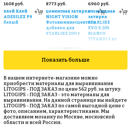
1608 руб.
8773 руб.
6960 руб.
клей Клей
цементная затирка
эпоксидная
ADESILEX P9
NIGHT VISION
затирка
белый
Фотолюминесцентная
STARLIKE
добавка для
EVO S.105
STARLIKE 200 г
BIANCO
TITANIO 5 кг
Показать больше
В нашем интернете-магазине можно
приобрести материалы для выравнивания
LITOGIPS - ПОД ЗАКАЗ по цене 562 руб. за штуку.
402 руб.
1100 руб.
4772 руб.
LITOGIPS - ПОД ЗАКАЗ - это материалы для
выравнивания. На данной странице вы найдете
цементная
Тампонажный
эпоксидная
LITOGIPS - ПОД ЗАКАЗ по самой выгодной цене с
затирка
раствор
затирка
фото, описанием, характеристиками. Мы
LITOCHROM
LITOBLOCK
EPOXYSTUK
доставляем мозаику по Москве, московской
1-6 LUXURY
AQUA
X90 С.690
области и всей России.
C.20
Bianco
Sporco