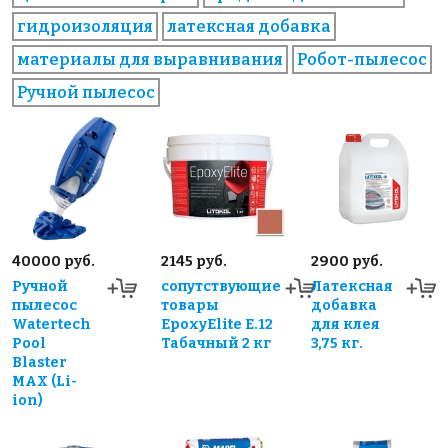
гидроизоляция
латексная добавка
материалы для выравнивания
Робот-пылесос
Ручной пылесос
40000 руб.
2145 руб.
2900 руб.
Ручной
сопутствующие
Латексная
пылесос
товары
добавка
Watertech
EpoxyElite E.12
для клея
Pool
Табачный 2 кг
3,75 кг.
Blaster
MAX (Li-
ion)