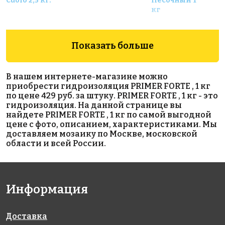
Cuoio 2,5 кг.
Песочный 1
кг
Показать больше
В нашем интернете-магазине можно
приобрести гидроизоляция PRIMER FORTE , 1 кг
по цене 429 руб. за штуку. PRIMER FORTE , 1 кг - это
9705 руб.
13300 руб.
2139 руб.
гидроизоляция. На данной странице вы
найдете PRIMER FORTE , 1 кг по самой выгодной
гидроизоляция
гидроизоляция
эпоксидная
цене с фото, описанием, характеристиками. Мы
Набухающий
COVERFLEX
затирка
доставляем мозаику по Москве, московской
резиновый
(А+B)
EpoxyElite
области и всей России.
профиль 20х5
E.05 Серый
мм SS-0520
базальт 2 кг
Информация
Доставка