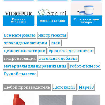
Мозаика
Сопутствующие
Мозаика EZARRI
VIDREPUR
товары
Все материалы
инструменты
эпоксидные затирки
клеи
цементные затирки
средства для очистки
гидроизоляция
латексная добавка
материалы для выравнивания
Робот-пылесос
Ручной пылесос
Любой производитель
Литокол 35
Mapei 3