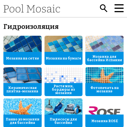
Гидроизоляция
Мозаика для
Мозаика на сетке
Мозаика на бумаге
бассейна Испания
Растяжки,
Керамическая
Фотопечать на
бордюры из
плитка-мозаика
мозаике
мозаики
Панно из мозаики
Пылесосы для
Мозаика ROSE
для бассейна
бассейна