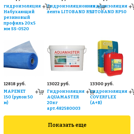
гидроизоляция
Гидроизоляционная
гидроизоляция
Набухающий
лента LITOBAND R50
LITOBAND RP50
резиновый
профиль 20х5
мм SS-0520
12818 руб.
13022 руб.
13300 руб.
MAPENET
Гидроизоляция
гидроизоляция
150 (рулон 50
AQUAMASTER
COVERFLEX
м)
20кг
(А+B)
арт.482580003
Показать еще