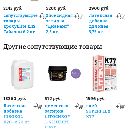
2145 руб.
3200 руб.
2900 руб.
сопутствующие
Эпоксидная
Латексная
товары
затирка
добавка
EpoxyElite E.12
"Диамант"
для клея
Табачный 2 кг
2,5 кг.
3,75 кг.
Другие сопутствующие товары
18360 руб.
572 руб.
1596 руб.
Латексная
цементная
клей
добавка
затирка
SUPERFLEX
IDROKOL
LITOCHROM
K77
X20–м 20 кг.
1-6 LUXURY
C.670