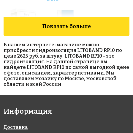
Показать больше
В нашем интернете-магазине можно
приобрести гидроизоляция LITOBAND RP10 по
656 руб.
287 руб.
386 руб.
цене 2625 руб. за штуку. LITOBAND RP10 - это
гидроизоляция. На данной странице вы
материалы
клей
цементная
найдете LITOBAND RP10 по самой выгодной цене
для
LITOKOL X11
затирка
с фото, описанием, характеристиками. Мы
выравнивания
EVO - NEW!!!
LITOCHROM
доставляем мозаику по Москве, московской
LITOLIV S10
1-6 LUXURY
области и всей России.
EXPRESS
C.500
Информация
Доставка