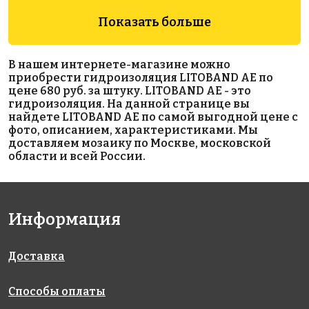
Показать больше
В нашем интернете-магазине можно
приобрести гидроизоляция LITOBAND AE по
2100 руб.
3590 руб.
1847 руб.
цене 680 руб. за штуку. LITOBAND AE - это
гидроизоляция. На данной странице вы
эпоксидная
Эпоксидная
клей
найдете LITOBAND AE по самой выгодной цене с
затирка
затирка
LITOSTONE
фото, описанием, характеристиками. Мы
Unis U-90 2
STARLIKE
K98
доставляем мозаику по Москве, московской
кг
EVO S.232
области и всей России.
Cuoio 2,5 кг.
Информация
Доставка
3690 руб.
6960 руб.
2167 руб.
Способы оплаты
Эпоксидная
эпоксидная
эпоксидная