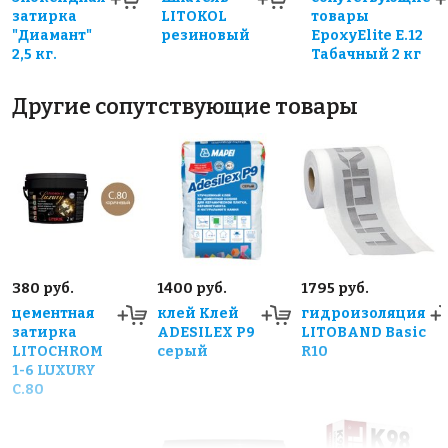
затирка
LITOKOL
товары
"Диамант"
резиновый
EpoxyElite E.12
2,5 кг.
Табачный 2 кг
Другие сопутствующие товары
380 руб.
1400 руб.
1795 руб.
цементная
клей Клей
гидроизоляция
затирка
ADESILEX P9
LITOBAND Basic
LITOCHROM
серый
R10
1-6 LUXURY
C.80