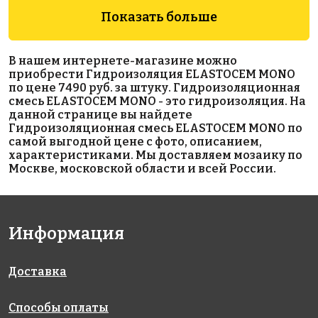
Показать больше
В нашем интернете-магазине можно
приобрести Гидроизоляция ELASTOCEM MONO
по цене 7490 руб. за штуку. Гидроизоляционная
смесь ELASTOCEM MONO - это гидроизоляция. На
2129 руб.
7304 руб.
7325 руб.
данной странице вы найдете
Гидроизоляционная смесь ELASTOCEM MONO по
эпоксидная
средство для
гидроизоляция
самой выгодной цене с фото, описанием,
затирка
очистки
Набухающий
характеристиками. Мы доставляем мозаику по
EpoxyElite
облицовочной
профиль из
Москве, московской области и всей России.
E.03
поверхности
гидрофильной
Жемчужно-
LITOSTONE
резины Р- 4
серый 2 кг
PROTECTOR 1 л
Информация
Доставка
Способы оплаты