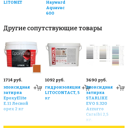
LITONET
Hayward
Aquavac
600
Другие сопутствующие товары
1714 руб.
1092 руб.
3690 руб.
эпоксидная
гидроизоляция
Эпоксидная
затирка
LITOCONTACT, 5
затирка
EpoxyElite
кг
STARLIKE
E.11 Лесной
EVO S.320
орех 2 кг
Azzurro
Caraibi 2,5
кг.