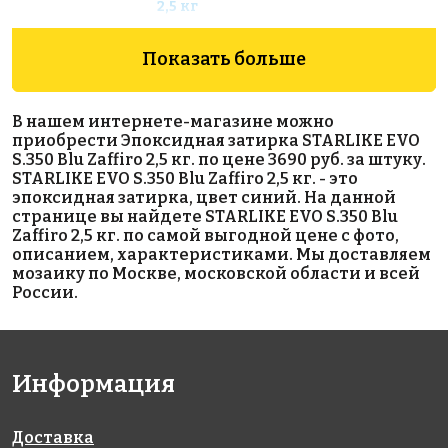
2,5 кг
Показать больше
В нашем интернете-магазине можно
приобрести Эпоксидная затирка STARLIKE EVO
S.350 Blu Zaffiro 2,5 кг. по цене 3690 руб. за штуку.
STARLIKE EVO S.350 Blu Zaffiro 2,5 кг. - это
453 руб.
16980 руб.
2963 руб.
эпоксидная затирка, цвет синий. На данной
странице вы найдете STARLIKE EVO S.350 Blu
материалы
Латексная
клей
Zaffiro 2,5 кг. по самой выгодной цене с фото,
для
добавка для
LITOSTONE
описанием, характеристиками. Мы доставляем
выравнивания
клея 20 кг.
K99
мозаику по Москве, московской области и всей
PRIMER С - М, 2
России.
кг
Информация
Доставка