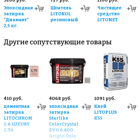
3200 руб.
727 руб.
1100 руб.
Эпоксидная
Шпатель
Чистящее
затирка
LITOKOL
средство
"Диамант"
резиновый
LITONET
2,5 кг.
Другие сопутствующие товары
410 руб.
4068 руб.
1091 руб.
цементная
эпоксидная
Клей
затирка
затирка
LITOPLUS
LITOCHROM
Starlike
K55
1-6 LUXURY
ColorCrystal
C.70
EVO S.800
Grigio Oslo