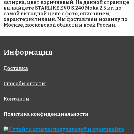
386 руб.
6960 руб.
1474 руб.
затирка, цвет коричневый. На данной странице
вы найдете STARLIKE EVO S.240 Moka 2,5 кг. по
цементная
эпоксидная
гидроизоляция
самой выгодной цене с фото, описанием,
затирка
затирка
PRIMER L - M, 5
характеристиками. Мы доставляем мозаику по
LITOCHROM
STARLIKE
кг
Москве, московской области и всей России.
1-6 LUXURY
EVO S.120
C.500
GRIGIO
PIOMBO 5 кг
Информация
Доставка
Способы оплаты
3590 руб.
3690 руб.
14100 руб.
Эпоксидная
Эпоксидная
Гидроизоляцион
Контакты
затирка
затирка
состав AQUAMAST
STARLIKE
STARLIKE
20 кг.
Политика конфиденциальности
EVO S.145
EVO S.320
Nero
Azzurro
Carbonio 2,5
Caraibi 2,5
кг.
кг.