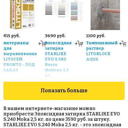
415 руб.
3690 руб.
1100 руб.
материалы
Эпоксидная
Тампонажный
для
затирка
раствор
выравнивания
STARLIKE
LITOBLOCK
LITOCEM
EVO S.580
AQUA
PRONTO - ПОД
Rosso
ЗАКАЗ
Mattone 2,5
кг.
Показать больше
В нашем интернете-магазине можно
приобрести Эпоксидная затирка STARLIKE EVO
S.240 Moka 2,5 кг. по цене 3590 руб. за штуку.
STARLIKE EVO S.240 Moka 2,5 кг. - это эпоксидная