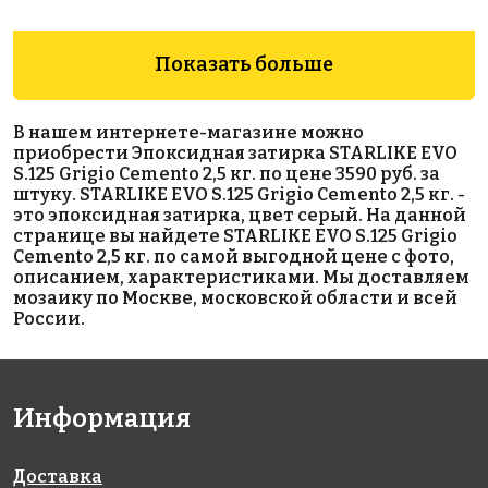
Показать больше
В нашем интернете-магазине можно
приобрести Эпоксидная затирка STARLIKE EVO
S.125 Grigio Cemento 2,5 кг. по цене 3590 руб. за
6960 руб.
2100 руб.
3690 руб.
штуку. STARLIKE EVO S.125 Grigio Cemento 2,5 кг. -
это эпоксидная затирка, цвет серый. На данной
эпоксидная
эпоксидная
Эпоксидная
странице вы найдете STARLIKE EVO S.125 Grigio
затирка
затирка
затирка
Cemento 2,5 кг. по самой выгодной цене с фото,
STARLIKE
Starlike
STARLIKE
описанием, характеристиками. Мы доставляем
EVO S.420
Defender
EVO S.110
мозаику по Москве, московской области и всей
VERDE
EVO S.320
Grigio Perla
России.
PRATO 5 кг
AZZURRO
2,5 кг.
CARAIBI 1 кг
Информация
Доставка