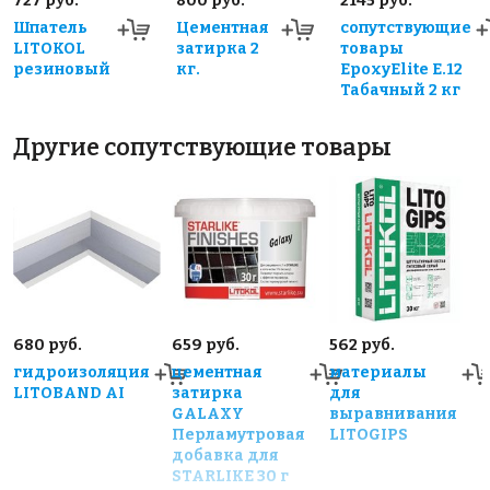
727 руб.
800 руб.
2145 руб.
Шпатель
Цементная
сопутствующие
LITOKOL
затирка 2
товары
резиновый
кг.
EpoxyElite E.12
Табачный 2 кг
Другие сопутствующие товары
680 руб.
659 руб.
562 руб.
гидроизоляция
цементная
материалы
LITOBAND AI
затирка
для
GALAXY
выравнивания
Перламутровая
LITOGIPS
добавка для
STARLIKE 30 г