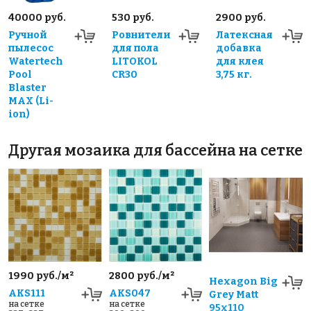
40000 руб.
530 руб.
2900 руб.
Ручной
Ровнители
Латексная
пылесос
для пола
добавка
Watertech
LITOKOL
для клея
Pool
CR30
3,75 кг.
Blaster
MAX (Li-
ion)
Другая мозаика для бассейна на сетке
1990 руб./м²
2800 руб./м²
Hexagon Big
AKS111
AKS047
Grey Matt
на сетке
на сетке
95x110