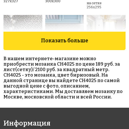
327x327
300x300
на сетке
256x295
Показать больше
В нашем интернете-магазине можно
BLACK MIX
Fan Shape
LIGHT GREY
приобрести мозаика CH4025 по цене 189 руб. за
на сетке
на сетке
Light Grey
лист(сетку)/ 2100 руб. за квадратный метр.
307x317
259x259
Glossy
CH4025 - это мозаика, цвет бирюзовый. На
на сетке
данной странице вы найдете CH4025 по самой
293x274
выгодной цене с фото, описанием,
характеристиками. Мы доставляем мозаику по
Москве, московской области и всей России.
Информация