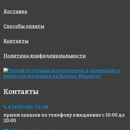
Доставка
Способы оплаты
Контакты
536 руб.
6960 руб.
391 руб.
Штукатурка
сопутствующие
цементная
Политика конфиденциальности
NIVOPLAN
товары
затирка
PLUS
STARLIKE EVO
LITOCHROM
S.550 ROSSO
1-6 LUXURY
ORIENTE 5 кг
C.90
Контакты
8 (495) 005-76-98
прием заказов по телефону
ежедневно с 10:00 до
20:00
6960 руб.
414 руб.
7490 руб.