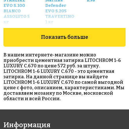
STARLIKE
Starlike
K98
EVO S.100
Defender
BIANCO
EVO S.205
ASSOLUTO 5
TRAVERTINO
кг
1 кг
Показать больше
В нашем интернете-магазине можно
приобрести цементная затирка LITOCHROM 1-6
LUXURY C.670 по цене 572 руб. за штуку.
LITOCHROM 1-6 LUXURY C.670 - это цементная
2100 руб.
5493 руб.
6416 руб.
затирка. На данной странице вы найдете
LITOCHROM 1-6 LUXURY C.670 по самой выгодной
эпоксидная
Эпоксидная
материалы для
цене с фото, описанием, характеристиками. Мы
затирка
затирка
выравнивания
доставляем мозаику по Москве, московской
Starlike
Mapei
Сетка LITOKOL
области и всей России.
Defender
Kerapoxy 2
стеклотканевая
EVO S.100
кг.
фасадная 165
BIANCO
гр/м²
ASSOLUTO 1
кг
Информация