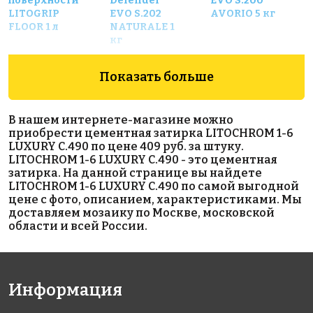
поверхности
Defender
EVO S.200
LITOGRIP
EVO S.202
AVORIO 5 кг
FLOOR 1 л
NATURALE 1
кг
Показать больше
В нашем интернете-магазине можно
приобрести цементная затирка LITOCHROM 1-6
LUXURY C.490 по цене 409 руб. за штуку.
LITOCHROM 1-6 LUXURY C.490 - это цементная
391 руб.
1162 руб.
3590 руб.
затирка. На данной странице вы найдете
LITOCHROM 1-6 LUXURY C.490 по самой выгодной
цементная
эпоксидная
Эпоксидная
цене с фото, описанием, характеристиками. Мы
затирка
затирка
затирка
доставляем мозаику по Москве, московской
LITOCHROM
EpoxyElite
STARLIKE
области и всей России.
1-6 LUXURY
E.03
EVO S.235
C.90
Жемчужно-
Caffe 2,5 кг.
серый 1 кг
Информация