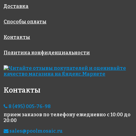
Доставка
Способы оплаты
7650 руб.
6566 руб.
1365 руб.
гидроизоляция
эпоксидная
эпоксидная
Контакты
ELASTOCEM
затирка
затирка
(А+B)
EPOXYSTUK
EpoxyElite
Политика конфиденциальности
X90 С.130
E.02
Sabbia
Молочный 1
кг
Контакты
8 (495) 005-76-98
прием заказов по телефону
ежедневно с 10:00 до
20:00
1650 руб.
460 руб.
3690 руб.
Клей Mapei
цементная
Эпоксидная
sales@poolmosaic.ru
Adesilex P10
затирка
затирка