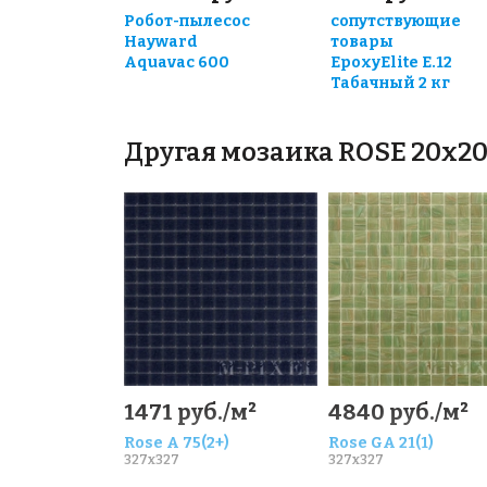
Робот-пылесос
сопутствующие
Hayward
товары
Aquavac 600
EpoxyElite E.12
Табачный 2 кг
Другая мозаика ROSE 20x2
1471 руб./м²
4840 руб./м²
Rose A 75(2+)
Rose GA 21(1)
327x327
327x327