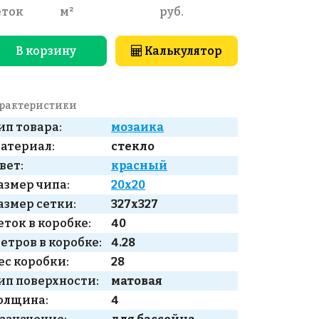
еток
м²
руб.
В корзину
Калькулятор
рактеристики
ип товара:
мозаика
атериал:
стекло
вет:
красный
азмер чипа:
20x20
азмер сетки:
327x327
еток в коробке:
40
етров в коробке:
4.28
ес коробки:
28
ип поверхности:
матовая
олщина:
4