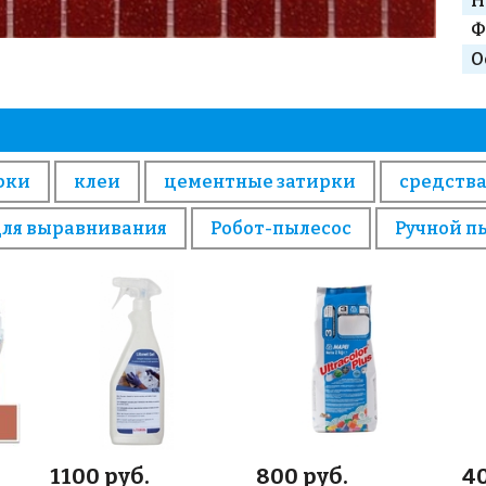
Н
Ф
О
рки
клеи
цементные затирки
средства
для выравнивания
Робот-пылесос
Ручной п
1100 руб.
800 руб.
4