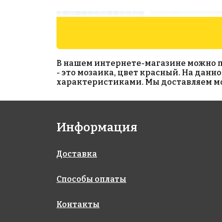
В нашем интернете-магазине можно при
- это мозаика, цвет красный. На данн
характеристиками. Мы доставляем моз
4840 руб./м²
4840 руб./м²
Информация
Rose GA 67(1)
Rose GA 123
327x327
327x327
Доставка
Способы оплаты
Контакты