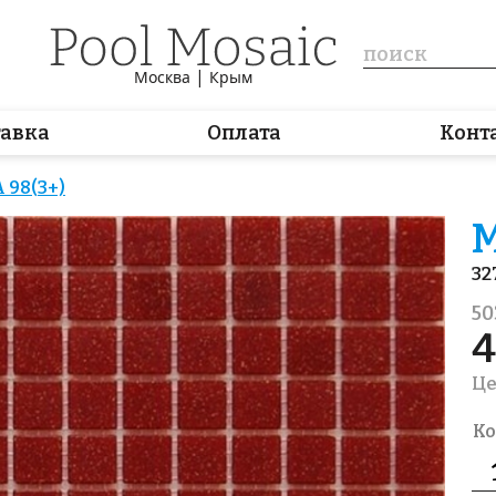
|
Москва
Крым
тавка
Оплата
Конт
 98(3+)
М
32
50
4
Це
Ко