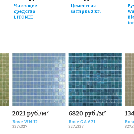
Чистящее
Цементная
Ру
средство
затирка 2 кг.
Wa
LITONET
Bl
io
0
2021 руб./м²
6820 руб./м²
134
Rose WN 12
Rose GA 671
Rose
327x327
327x327
327x