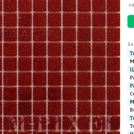
с
Ха
Т
М
Ц
Р
Р
С
М
В
Т
Т