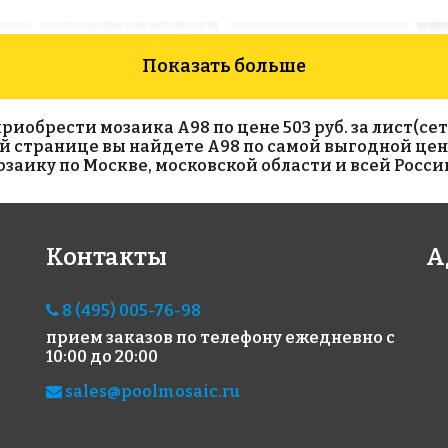
Показать больше
обрести мозаика A98 по цене 503 руб. за лист(сетк
ой странице вы найдете A98 по самой выгодной цен
аику по Москве, московской области и всей Росси
5505 руб./м²
1348 руб./м²
48
Контакты
А
Rose GA 112
Rose A 213
Rose
327x327
327x327
327x
8 (495) 005-76-98
прием заказов по телефону
ежедневно с
10:00 до 20:00
sales@poolmosaic.ru