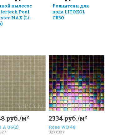
чной пылесос
Ровнители для
tertech Pool
пола LITOKOL
aster MAX (Li-
CR30
n)
8 руб./м²
2334 руб./м²
 A 06(2)
Rose WB 48
327
327x327