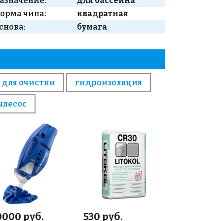
азначение:
для бассейна
орма чипа:
квадратная
снова:
бумага
 для очистки
гидроизоляция
ылесос
0000 руб.
530 руб.