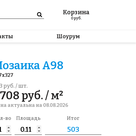
Корзина
0
руб.
акты
Шоурум
озаика A98
7x327
3 руб. / шт.
708 руб. / м²
на актуальна на 08.08.2026
л-во
Площадь
Итог