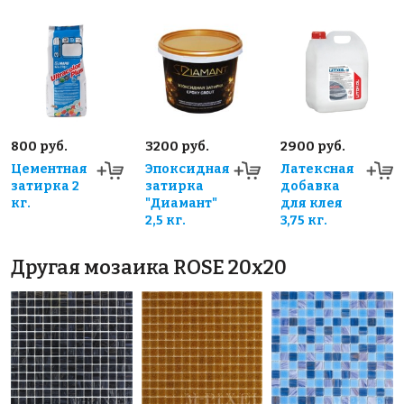
800 руб.
3200 руб.
2900 руб.
Цементная
Эпоксидная
Латексная
затирка 2
затирка
добавка
кг.
"Диамант"
для клея
2,5 кг.
3,75 кг.
Другая мозаика ROSE 20x20