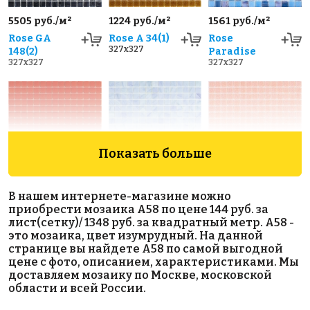
5505 руб./м²
1224 руб./м²
1561 руб./м²
Rose GA
Rose A 34(1)
Rose
327x327
148(2)
Paradise
327x327
327x327
Показать больше
4708 руб./м²
3147 руб./м²
1348 руб./м²
В нашем интернете-магазине можно
Rose A 95(3+)
Rose C 63
Rose A 86(2)
приобрести мозаика A58 по цене 144 руб. за
327x327
327x327
327x327
лист(сетку)/ 1348 руб. за квадратный метр. A58 -
это мозаика, цвет изумрудный. На данной
странице вы найдете A58 по самой выгодной
цене с фото, описанием, характеристиками. Мы
доставляем мозаику по Москве, московской
области и всей России.