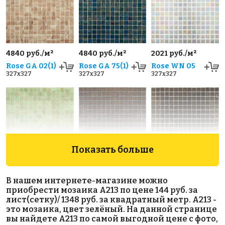
4840 руб./м²
4840 руб./м²
2021 руб./м²
Rose GA 02(1)
Rose GA 75(1)
Rose WN 05
327x327
327x327
327x327
Показать больше
4840 руб./м²
3919 руб./м²
3919 руб./м²
Rose GA 22(1)
Golden Effect
Golden Effect
В нашем интернете-магазине можно
327x327
JN11-20
GE10-20
приобрести мозаика A213 по цене 144 руб. за
327x327
327x327
лист(сетку)/ 1348 руб. за квадратный метр. A213 -
это мозаика, цвет зелёный. На данной странице
вы найдете A213 по самой выгодной цене с фото,