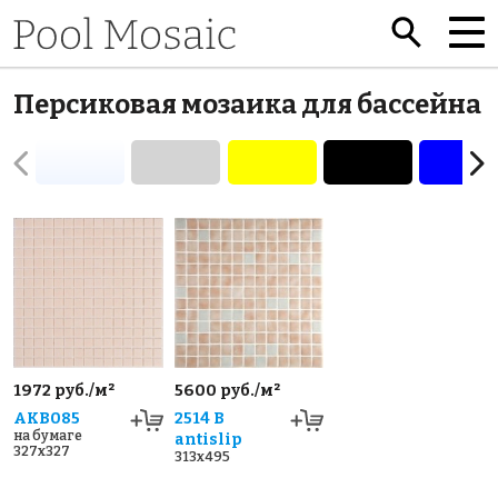
Персиковая мозаика для бассейна
1972 руб./м²
5600 руб./м²
AKB085
2514 B
на бумаге
antislip
327x327
313x495