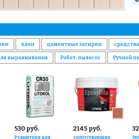
Ф
рки
клеи
цементные затирки
средства
для выравнивания
Робот-пылесос
Ручной п
530 руб.
2145 руб.
32
Ровнители для
сопутствующие
Эп