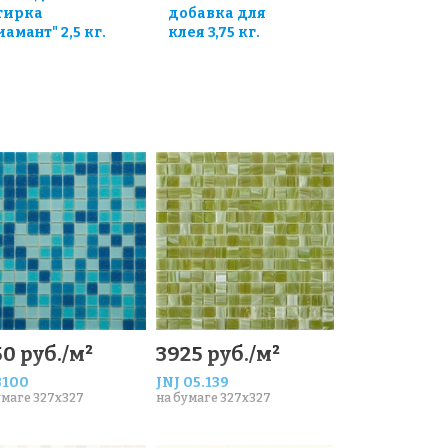
тирка
добавка для
иамант" 2,5 кг.
клея 3,75 кг.
0 руб./м²
3925 руб./м²
100
JNJ 05.139
умаге 327x327
на бумаге 327x327