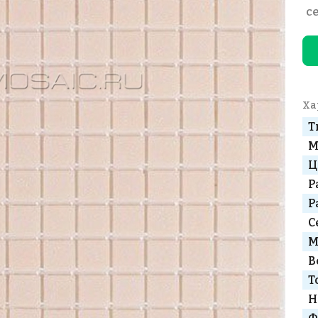
с
Ха
Т
М
Ц
Р
Р
С
М
В
Т
Н