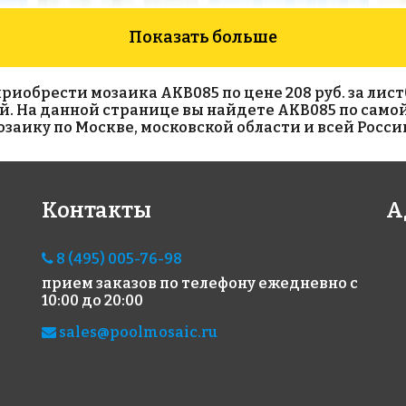
Показать больше
обрести мозаика AKB085 по цене 208 руб. за лист(с
ый. На данной странице вы найдете AKB085 по самой
аику по Москве, московской области и всей Росси
1990 руб./м²
1800 руб./м²
19
Контакты
А
AKB015
AKB045
AKB
на бумаге 327x327
на бумаге 327x327
на б
8 (495) 005-76-98
прием заказов по телефону
ежедневно с
10:00 до 20:00
sales@poolmosaic.ru