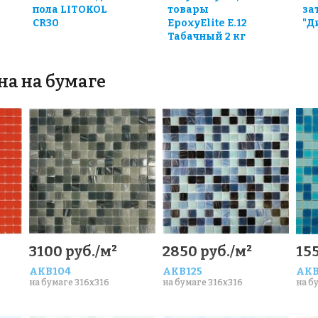
пола LITOKOL
товары
за
CR30
EpoxyElite E.12
"Д
Табачный 2 кг
на на бумаге
3100 руб./м²
2850 руб./м²
155
AKB104
AKB125
AKB
на бумаге 316x316
на бумаге 316x316
на б