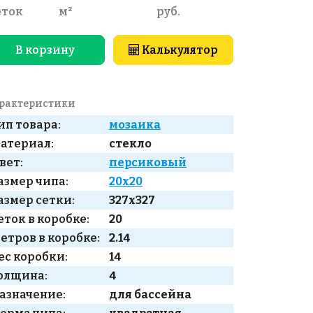
еток
м²
руб.
В корзину
Калькулятор
рактеристики
ип товара:
мозаика
атериал:
стекло
вет:
персиковый
азмер чипа:
20x20
азмер сетки:
327x327
еток в коробке:
20
етров в коробке:
2.14
ес коробки:
14
олщина:
4
азначение:
для бассейна