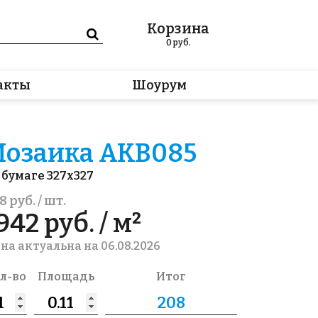
Корзина
0
руб.
акты
Шоурум
озаика AKB085
 бумаге 327x327
8 руб. / шт.
942 руб. / м²
на актуальна на 06.08.2026
л-во
Площадь
Итог