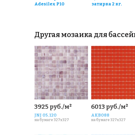
Adesilex P10
затирка 2 кг.
Другая мозаика для бассей
3925 руб./м²
6013 руб./м²
JNJ 05.120
AKB088
на бумаге 327x327
на бумаге 327x327