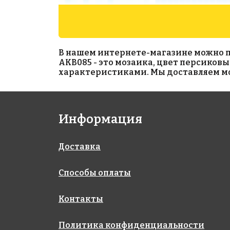
В нашем интернете-магазине можно при
AKB085 - это мозаика, цвет персиков
характеристиками. Мы доставляем моз
1990 руб./м²
1550 руб./м²
Информация
AKB012
AKB061
на бумаге 327x327
на бумаге 327x327
Доставка
Способы оплаты
Контакты
Политика конфиденциальности