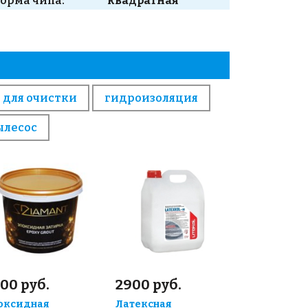
орма чипа:
квадратная
 для очистки
гидроизоляция
ылесос
00 руб.
2900 руб.
оксидная
Латексная