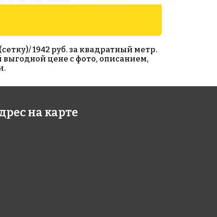
етку)/ 1942 руб. за квадратный метр.
 выгодной цене с фото, описанием,
и.
90 руб./м²
5010 руб./м²
дрес на карте
005
AKB086
умаге 327x327
на бумаге 327x327