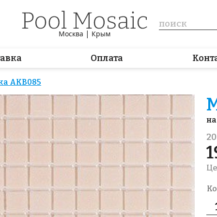
|
Москва
Крым
тавка
Оплата
Конт
ка AKB085
М
на
20
1
Це
Ко