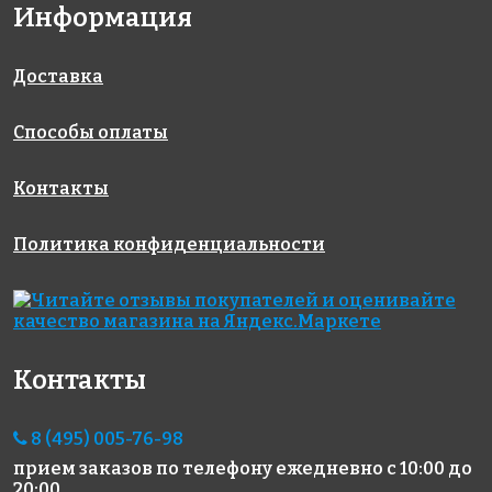
Информация
3150 руб./м²
2290 руб./м²
ANTIQUE
AKS025
AKS012
WHITE
Доставка
на сетке
на сетке
на сетке
327x327
327x327
259x259
Способы оплаты
Контакты
Политика конфиденциальности
5700 руб./м²
Latern
Octagon big
409
White Matt
White/Black
на сетке
на сетке 28x246
Matt
317x317
на сетке 30x30
Контакты
8 (495) 005-76-98
прием заказов по телефону
ежедневно с 10:00 до
20:00