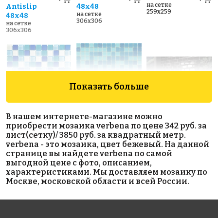
на сетке
Antislip
48х48
259x259
на сетке
48х48
306x306
на сетке
306x306
Показать больше
В нашем интернете-магазине можно
2900 руб./м²
1880 руб./м²
Metro Black
приобрести мозаика verbena по цене 342 руб. за
AKS110
AKS010
Glossy 45х95
лист(сетку)/ 3850 руб. за квадратный метр.
на сетке
на сетке
на сетке
verbena - это мозаика, цвет бежевый. На данной
300x300
327x327
294x288
странице вы найдете verbena по самой
выгодной цене с фото, описанием,
характеристиками. Мы доставляем мозаику по
Москве, московской области и всей России.