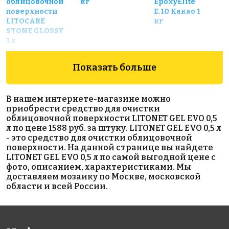
облицовочной
кг
EpoxyElite
поверхности
E.10 Какао 1
LITOCARE
кг
STONE GLOSSY
1 л
Показать больше
В нашем интернете-магазине можно
приобрести средство для очистки
облицовочной поверхности LITONET GEL EVO 0,5
л по цене 1588 руб. за штуку. LITONET GEL EVO 0,5 л
3590 руб.
580 руб.
815 руб.
- это средство для очистки облицовочной
поверхности. На данной странице вы найдете
Эпоксидная
цементная
материалы
LITONET GEL EVO 0,5 л по самой выгодной цене с
затирка
затирка
для
фото, описанием, характеристиками. Мы
STARLIKE
LITOCHROM
выравнивания
доставляем мозаику по Москве, московской
EVO S.240
1-6 LUXURY
LITOFINISH
области и всей России.
Moka 2,5 кг.
C.640
FINE EVO