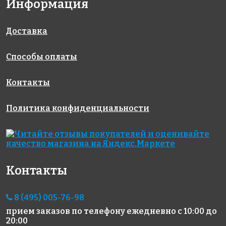
Информация
Доставка
670 руб.
2169 руб.
3690 руб.
Способы оплаты
клей
эпоксидная
Эпоксидная
LITOFLOOR
затирка
затирка
K66
EpoxyElite
STARLIKE
Контакты
E.10 Какао 2
EVO S.530
кг
Viola
Политика конфиденциальности
Ametista 2,5
кг.
Контакты
8 (495) 005-76-98
прием заказов по телефону
ежедневно с 10:00 до
291 руб.
1096 руб.
3690 руб.
20:00
инструмент
материалы
Эпоксидная