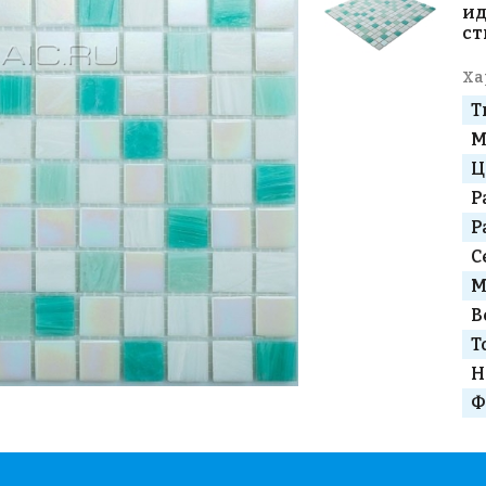
ид
ст
Ха
Т
М
Ц
Р
Р
С
М
В
Т
Н
Ф