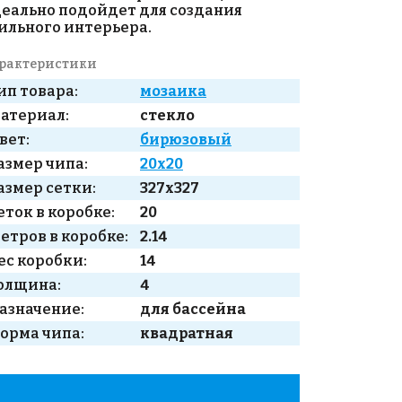
еально подойдет для создания
ильного интерьера.
рактеристики
ип товара:
мозаика
атериал:
стекло
вет:
бирюзовый
азмер чипа:
20x20
азмер сетки:
327x327
еток в коробке:
20
етров в коробке:
2.14
ес коробки:
14
олщина:
4
азначение:
для бассейна
орма чипа:
квадратная