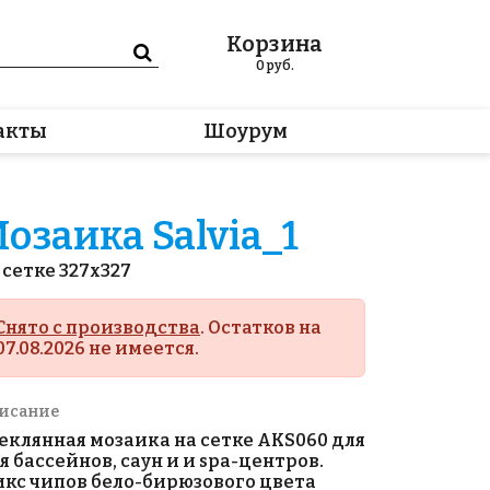
Корзина
0
руб.
акты
Шоурум
озаика Salvia_1
 сетке 327x327
Снято с производства
. Остатков на
07.08.2026 не имеется.
исание
еклянная мозаика на сетке AKS060 для
я бассейнов, саун и и spa-центров.
кс чипов бело-бирюзового цвета