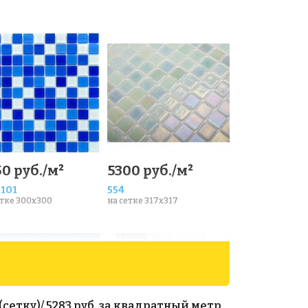
0 руб./м²
5300 руб./м²
101
554
етке 300x300
на сетке 317x317
сетку)/ 5283 руб. за квадратный метр.