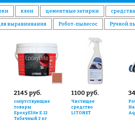
рки
клеи
цементные затирки
средства
для выравнивания
Робот-пылесос
Ручной п
2145 руб.
1100 руб.
3
сопутствующие
Чистящее
Ро
товары
средство
Ha
EpoxyElite E.12
LITONET
Aq
Табачный 2 кг