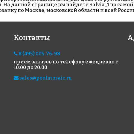
й. На данной странице вы найдете Salvia_1 по само
аику по Москве, московской области и всей Росси
1990 руб./м²
3200 руб./м²
Ligh
48х
Контакты
А
AKS111
AKS112
на с
на сетке 327x327
на сетке 327x327
8 (495) 005-76-98
прием заказов по телефону
ежедневно с
10:00 до 20:00
sales@poolmosaic.ru
4800 руб./м²
GREY
Oct
на сетке 317x317
Whi
AKE208
на с
на сетке 340x340