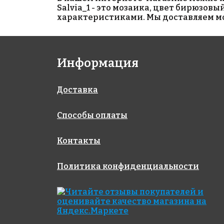
Salvia_1 - это мозаика, цвет бирюзовы
характеристиками. Мы доставляем моз
3300 руб./м²
Hexagon Small
Carrara Matt 51x59
Информация
AKS022
на сетке 271x282
на сетке 327x327
Доставка
Способы оплаты
Контакты
Политика конфиденциальности
4200 руб./м²
BLACK
на сетке 317x317
553
на сетке 317x317