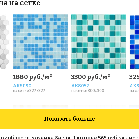
на на сетке
1880 руб./м²
3300 руб./м²
325
AKS090
AKS052
AKS
на сетке 327x327
на сетке 300x300
на с
Показать больше
брести мозаика Salvia_1 по цене 565 руб. за лист(