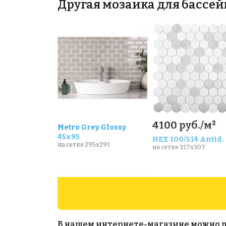
Другая мозаика для бассей
4100 руб./м²
Metro Grey Glossy
45х95
HEX 100/514 Antid.
на сетке 295x291
на сетке 317x307
В нашем интернете-магазине можно прио