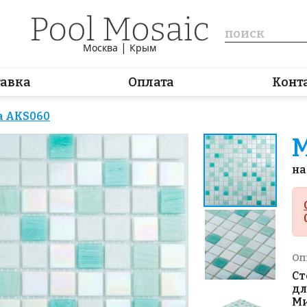
|
Москва
Крым
тавка
Оплата
Конт
а AKS060
М
на
Оп
Ст
дл
Ми