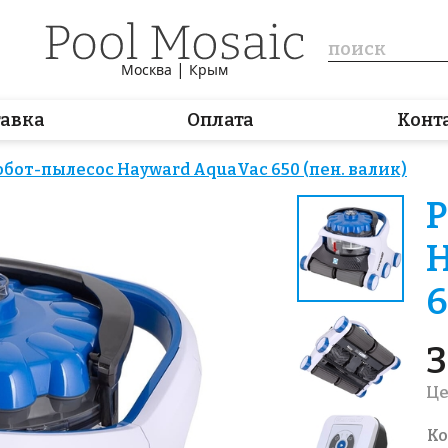
|
Москва
Крым
тавка
Оплата
Конт
обот-пылесос Hayward AquaVac 650 (пен. валик)
Р
H
6
3
Це
Ко