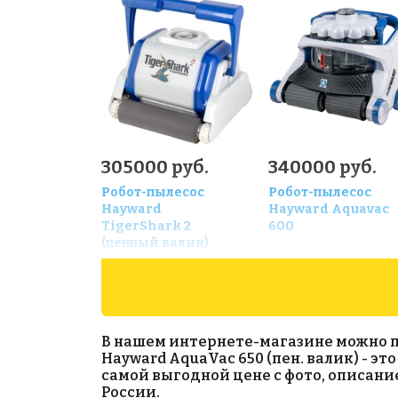
305000 руб.
340000 руб.
Робот-пылесос
Робот-пылесос
Hayward
Hayward Aquavac
TigerShark 2
600
(пенный валик)
В нашем интернете-магазине можно при
Hayward AquaVac 650 (пен. валик) - эт
самой выгодной цене с фото, описани
России.