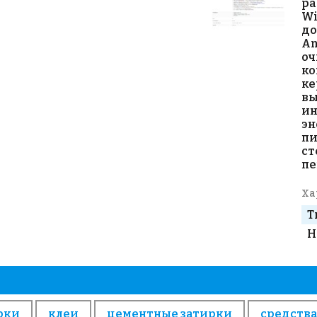
ра
Wi
до
An
оч
ко
ке
вы
ин
эн
пи
ст
пе
Ха
Т
Н
рки
клеи
цементные затирки
средства