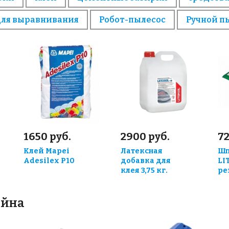
для выравнивания
Робот-пылесос
Ручной п
1650 руб.
2900 руб.
72
Клей Mapei
Латексная
Шп
Adesilex P10
добавка для
LI
клея 3,75 кг.
ре
ейна