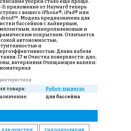
списание уборки стало еще проще.
-fi приложение от Hayward теперь
ступно с вашего iPhone®, iPad® или
droid™. Модель предназначена для
истки бассейнов с лайнерным,
мпозитным, полипропиленовым и
рамическим покрытием. Отличается
сокой автономностью,
туитивностью и
ергоэффективностью. Длина кабеля
тания: 17 м Очистка поверхности: дно,
ены, ватерлиния Очищающие валики:
номатериал
рактеристики
ип товара:
Робот-пылесос
азначение:
для бассейна
 для очистки
гидроизоляция