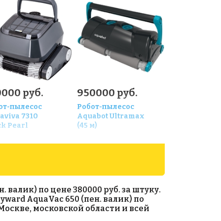
0000 руб.
950000 руб.
от-пылесоc
Робот-пылесоc
aviva 7310
Aquabot Ultramax
ck Pearl
(45 м)
валик) по цене 380000 руб. за штуку.
yward AquaVac 650 (пен. валик) по
Москве, московской области и всей