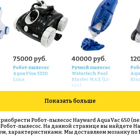
75000 руб.
40000 руб.
12
Робот-пылесоc
Ручной пылесос
Роб
AquaViva 5220
Watertech Pool
Aqu
Luna
Blaster MAX (Li-
Bla
ion)
Показать больше
обрести Робот-пылесос Hayward AquaVac 650 (пен. 
о Робот-пылесос. На данной странице вы найдете Ha
ем, характеристиками. Мы доставляем мозаику по 