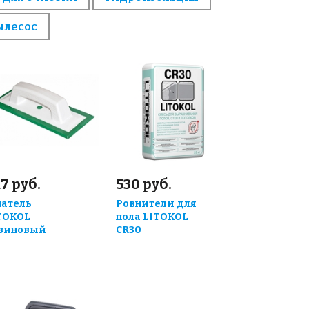
ылесос
7 руб.
530 руб.
атель
Ровнители для
TOKOL
пола LITOKOL
зиновый
CR30