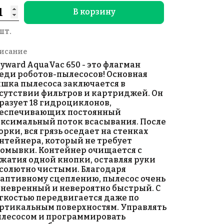
В корзину
шт.
исание
yward AquaVac 650 - это флагман
еди роботов-пылесосов! Основная
шка пылесоса заключается в
сутствии фильтров и картриджей. Он
разует 18 гидроциклонов,
еспечивающих постоянный
ксимальный поток всасывания. После
орки, вся грязь оседает на стенках
нтейнера, который не требует
омывки. Контейнер очищается с
жатия одной кнопки, оставляя руки
солютно чистыми. Благодаря
аптивному сцеплению, пылесос очень
невренный и невероятно быстрый. С
гкостью передвигается даже по
ртикальным поверхностям. Управлять
лесосом и программировать