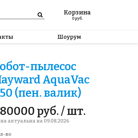
Корзина
0
руб.
акты
Шоурум
обот-пылесос
ayward AquaVac
50 (пен. валик)
80000 руб. / шт.
на актуальна на 09.08.2026
л-во