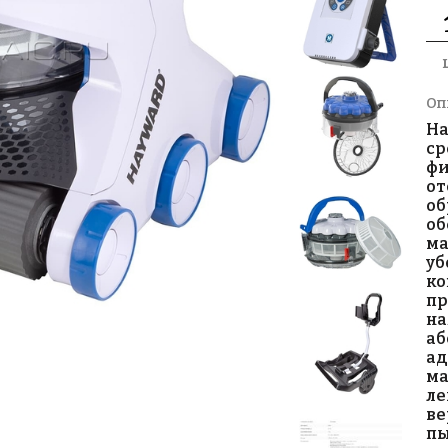
Оп
Ha
ср
фи
от
об
об
ма
уб
ко
пр
на
аб
ад
ма
ле
ве
пы