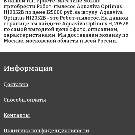
В нашем интернете-магазине можно
приобрести Робот-пылесос Aquaviva Optimus
HJ2052B по цене 125000 руб. за штуку. Aquaviva
460000 руб.
950000 руб.
185000 руб.
Optimus HJ2052B - это Робот-пылесос. На данной
странице вы найдете Aquaviva Optimus HJ2052B
Робот-
Робот-
Робот-
по самой выгодной цене с фото, описанием,
пылесоc
пылесоc
пылесоc
характеристиками. Мы доставляем мозаику по
Aquabot
Aquabot
Aquabot
Москве, московской области и всей России.
Magnum
Ultramax (45
FRC90
Junior
м)
Информация
Доставка
Способы оплаты
300000 руб.
120000 руб.
270000 руб.
Робот-
Робот-
Робот-
пылесос
пылесоc
пылесоc
Контакты
Aquabot
Aquaviva
Aquabot
Aquarius
7310 Black
UR400
Политика конфиденциальности
Pearl