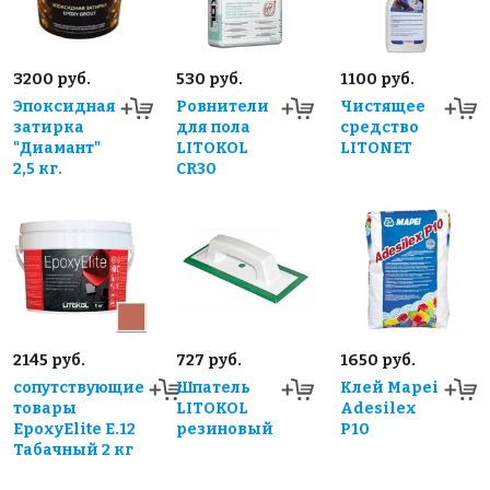
3200 руб.
530 руб.
1100 руб.
Эпоксидная
Ровнители
Чистящее
затирка
для пола
средство
"Диамант"
LITOKOL
LITONET
2,5 кг.
CR30
2145 руб.
727 руб.
1650 руб.
сопутствующие
Шпатель
Клей Mapei
товары
LITOKOL
Adesilex
EpoxyElite E.12
резиновый
P10
Табачный 2 кг