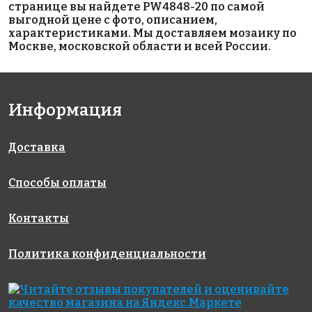
странице вы найдете PW4848-20 по самой
выгодной цене с фото, описанием,
характеристиками. Мы доставляем мозаику по
Москве, московской области и всей России.
4500 руб./м²
5600 руб./м²
5600 руб./м²
AKP026
AKP003
AKP002
Информация
306x306
300x300
300x300
Доставка
Способы оплаты
Контакты
5900 руб./м²
5600 руб./м²
5600 руб./м²
Политика конфиденциальности
AKP010
AKP023
AKP004
300x300
306x306
300x300