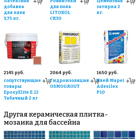
Латексная
Ровнители
Цементная
добавка
для пола
затирка 2
для клея
LITOKOL
кг.
3,75 кг.
CR30
2145 руб.
2064 руб.
1650 руб.
сопутствующие
Гидроизоляция
Клей Mapei
товары
OSMOGROUT
Adesilex
EpoxyElite E.12
P10
Табачный 2 кг
Другая керамическая плитка-
мозаика для бассейна