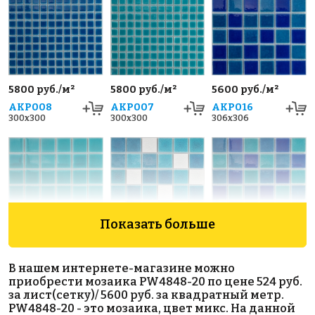
5800 руб./м²
5800 руб./м²
5600 руб./м²
AKP008
AKP007
AKP016
300x300
300x300
306x306
Показать больше
5600 руб./м²
5600 руб./м²
5600 руб./м²
AKP017
AKP024
AKP014
В нашем интернете-магазине можно
306x306
306x306
306x306
приобрести мозаика PW4848-20 по цене 524 руб.
за лист(сетку)/ 5600 руб. за квадратный метр.
PW4848-20 - это мозаика, цвет микс. На данной