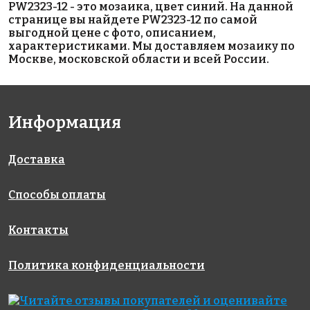
PW2323-12 - это мозаика, цвет синий. На данной
странице вы найдете PW2323-12 по самой
выгодной цене с фото, описанием,
характеристиками. Мы доставляем мозаику по
Москве, московской области и всей России.
5600 руб./м²
5600 руб./м²
5600 руб./м²
AKP012
AKP024
AKP013
Информация
306x306
306x306
306x306
Доставка
Способы оплаты
Контакты
5600 руб./м²
5600 руб./м²
5600 руб./м²
Политика конфиденциальности
AKP017
AKP011
AKP006
306x306
306x306
300x300