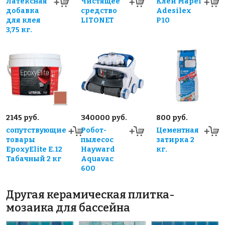
Латексная
Чистящее
Клей Mapei
добавка
средство
Adesilex
для клея
LITONET
P10
3,75 кг.
2145 руб.
340000 руб.
800 руб.
сопутствующие
Робот-
Цементная
товары
пылесос
затирка 2
EpoxyElite E.12
Hayward
кг.
Табачный 2 кг
Aquavac
600
Другая керамическая плитка-
мозаика для бассейна