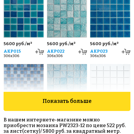
5600 руб./м²
5600 руб./м²
5600 руб./м²
AKP015
AKP022
AKP023
306x306
306x306
306x306
Показать больше
5600 руб./м²
5600 руб./м²
2500 руб./м²
AKP001
AKP021
AKP029
В нашем интернете-магазине можно
300x300
306x306
306x306
приобрести мозаика PW2323-12 по цене 522 руб.
за лист(сетку)/ 5800 руб. за квадратный метр.