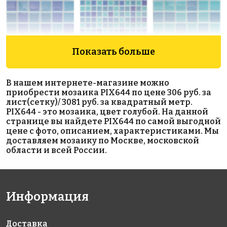
Показать больше
5600 руб./м²
5800 руб./м²
5600 руб./м²
AKP016
AKP009
AKP015
В нашем интернете-магазине можно
306x306
300x300
306x306
приобрести мозаика PIX644 по цене 306 руб. за
лист(сетку)/ 3081 руб. за квадратный метр.
PIX644 - это мозаика, цвет голубой. На данной
странице вы найдете PIX644 по самой выгодной
цене с фото, описанием, характеристиками. Мы
доставляем мозаику по Москве, московской
области и всей России.
5600 руб./м²
5600 руб./м²
5900 руб./м²
AKP017
AKP005
AKP010
Информация
306x306
300x300
300x300
Доставка