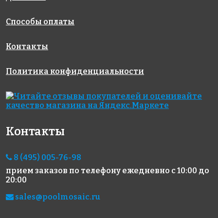
Способы оплаты
Контакты
5600 руб./м²
5600 руб./м²
5600 руб./м²
Политика конфиденциальности
AKP006
AKP012
AKP004
300x300
306x306
300x300
Контакты
8 (495) 005-76-98
прием заказов по телефону
ежедневно с 10:00 до
5600 руб./м²
2500 руб./м²
5600 руб./м²
20:00
AKP024
AKP029
AKP020
306x306
306x306
306x306
sales@poolmosaic.ru