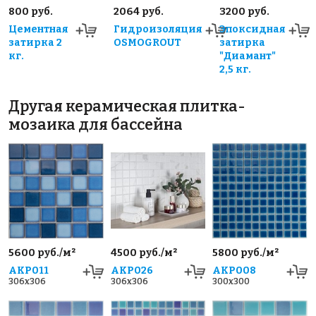
800 руб.
2064 руб.
3200 руб.
Цементная
Гидроизоляция
Эпоксидная
затирка 2
OSMOGROUT
затирка
кг.
"Диамант"
2,5 кг.
Другая керамическая плитка-
мозаика для бассейна
5600 руб./м²
4500 руб./м²
5800 руб./м²
AKP011
AKP026
AKP008
306x306
306x306
300x300