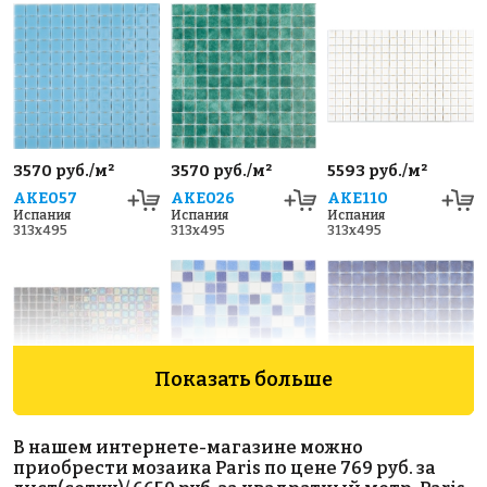
3570 руб./м²
3570 руб./м²
5593 руб./м²
AKE057
AKE026
AKE110
Испания
Испания
Испания
313x495
313x495
313x495
Показать больше
6962 руб./м²
3400 руб./м²
4344 руб./м²
В нашем интернете-магазине можно
AKE183
AKE200
AKE003
приобрести мозаика Paris по цене 769 руб. за
Испания
Испания
Испания