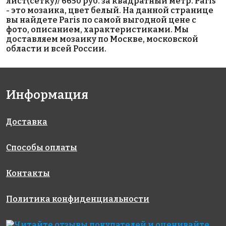
лист(сетку)/ 6650 руб. за квадратный метр. Paris
313x495
340x340
313x495
- это мозаика, цвет белый. На данной странице
вы найдете Paris по самой выгодной цене с
фото, описанием, характеристиками. Мы
доставляем мозаику по Москве, московской
области и всей России.
Информация
3400 руб./м²
4403 руб./м²
6664 руб./м²
AKE198
AKE083
AKE186
Испания
Испания
Испания
340x340
313x495
313x495
Доставка
Способы оплаты
Контакты
Политика конфиденциальности
6800 руб./м²
5344 руб./м²
3400 руб./м²
AKE219
AKE080
AKE203