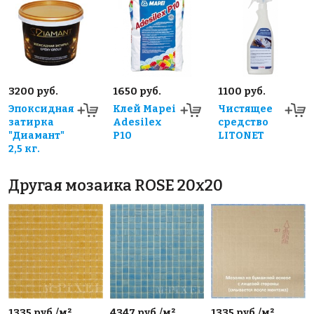
3200 руб.
1650 руб.
1100 руб.
Эпоксидная
Клей Mapei
Чистящее
затирка
Adesilex
средство
"Диамант"
P10
LITONET
2,5 кг.
Другая мозаика ROSE 20x20
1335 руб./м²
4347 руб./м²
1335 руб./м²