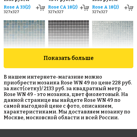
Rose A 33(2)
Rose CA 18(2)
Rose A 18(2)
327x327
327x327
327x327
Показать больше
4795 руб./м²
1807 руб./м²
3883 руб./м²
Rose GA 75(1)
Rose A 49
Golden Effect
В нашем интернете-магазине можно
327x327
327x327
JN02-20
приобрести мозаика Rose WN 49 по цене 228 руб.
327x327
за лист(сетку)/ 2133 руб. за квадратный метр.
Rose WN 49 - это мозаика, цвет фиолетовый. На
данной странице вы найдете Rose WN 49 по
самой выгодной цене с фото, описанием,
характеристиками. Мы доставляем мозаику по
Москве, московской области и всей России.