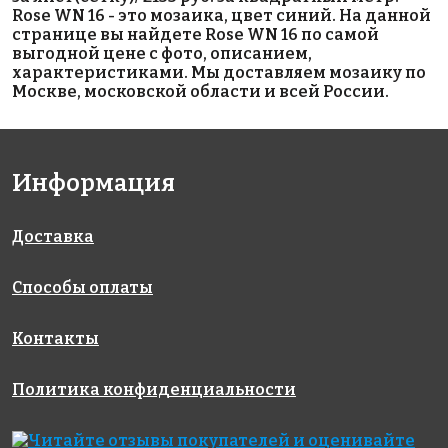
Rose WN 16 - это мозаика, цвет синий. На данной
странице вы найдете Rose WN 16 по самой
выгодной цене с фото, описанием,
характеристиками. Мы доставляем мозаику по
Москве, московской области и всей России.
5243 руб./м²
1335 руб./м²
1213 руб./м²
Информация
Rose CA 24(2)
Rose A 108(2)
Rose A 04(1)
327x327
327x327
327x327
Доставка
Способы оплаты
Контакты
Политика конфиденциальности
2312 руб./м²
4795 руб./м²
1335 руб./м²
Rose WB 18
Rose GA 36(1)
Rose A 32(2)
327x327
327x327
327x327