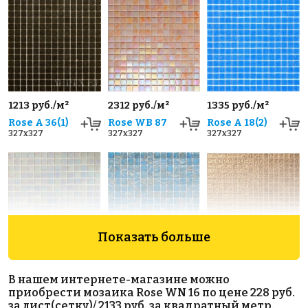
1213 руб./м²
2312 руб./м²
1335 руб./м²
Rose A 36(1)
Rose WB 87
Rose A 18(2)
327x327
327x327
327x327
Показать больше
2686 руб./м²
2450 руб./м²
3883 руб./м²
Rose WA 13
Rose G 62
Golden Effect
В нашем интернете-магазине можно
327x327
(20x20)
JN03-20
приобрести мозаика Rose WN 16 по цене 228 руб.
327x327
327x327
за лист(сетку)/ 2133 руб. за квадратный метр.