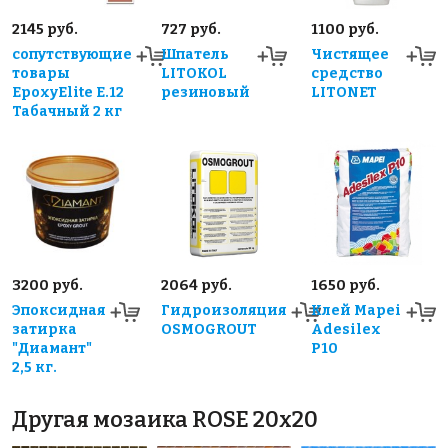
2145 руб.
727 руб.
1100 руб.
сопутствующие
Шпатель
Чистящее
товары
LITOKOL
средство
EpoxyElite E.12
резиновый
LITONET
Табачный 2 кг
3200 руб.
2064 руб.
1650 руб.
Эпоксидная
Гидроизоляция
Клей Mapei
затирка
OSMOGROUT
Adesilex
"Диамант"
P10
2,5 кг.
Другая мозаика ROSE 20x20