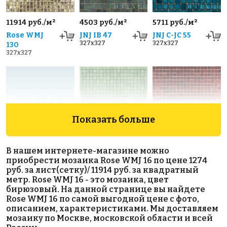
11914 руб./м²
4503 руб./м²
5711 руб./м²
Rose WMJ
JNJ IB 47
JNJ C-JC 55
327x327
327x327
130
327x327
Показать больше
4946 руб./м²
5012 руб./м²
14576 руб./м²
В нашем интернете-магазине можно
Golden Effect
Rose WJ
Rose MJ 98
приобрести мозаика Rose WMJ 16 по цене 1274
327x327
GD 16100
60(2)
руб. за лист(сетку)/ 11914 руб. за квадратный
327x327
327x327
метр. Rose WMJ 16 - это мозаика, цвет
бирюзовый. На данной странице вы найдете
Rose WMJ 16 по самой выгодной цене с фото,
описанием, характеристиками. Мы доставляем
мозаику по Москве, московской области и всей