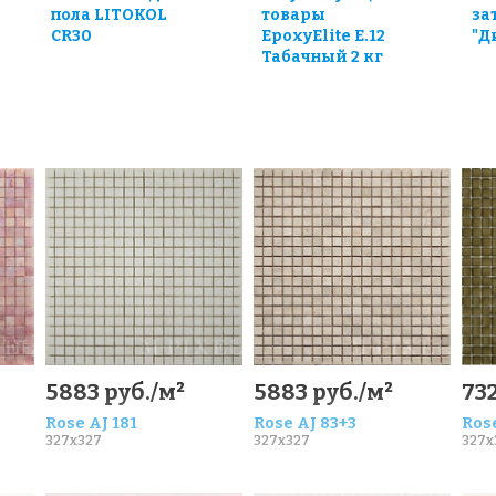
пола LITOKOL
товары
за
CR30
EpoxyElite E.12
"Д
Табачный 2 кг
5883 руб./м²
5883 руб./м²
732
Rose AJ 181
Rose AJ 83+3
Rose
327x327
327x327
327x