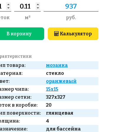
еток
м²
руб.
В корзину
Калькулятор
рактеристики
ип товара:
мозаика
атериал:
стекло
вет:
оранжевый
азмер чипа:
15x15
азмер сетки:
327x327
еток в коробке:
20
ип поверхности:
глянцевая
олщина:
4
азначение:
для бассейна