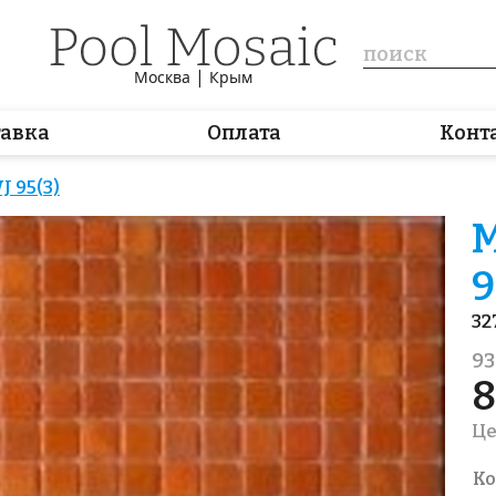
|
Москва
Крым
тавка
Оплата
Конт
 95(3)
М
9
32
93
8
Це
Ко