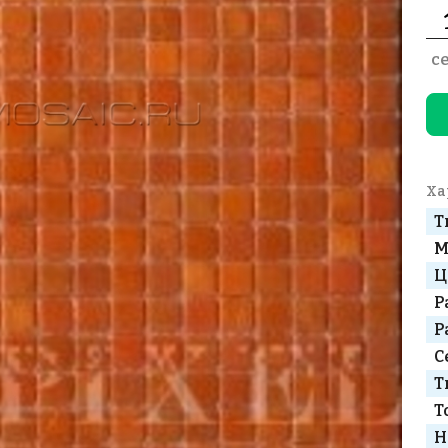
с
Ха
Т
М
Ц
Р
Р
С
Т
Т
Н