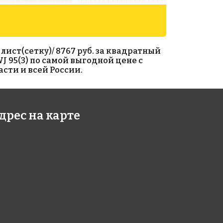
лист(сетку)/ 8767 руб. за квадратный
J 95(3) по самой выгодной цене с
сти и всей России.
67 руб./м²
5883 руб./м²
дрес на карте
e WJ 93
Rose AJ 85+6
327
327x327