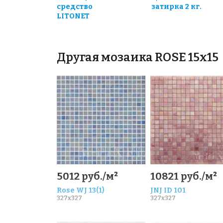
средство
затирка 2 кг.
LITONET
Другая мозаика ROSE 15x15
5012 руб./м²
10821 руб./м²
Rose WJ 13(1)
JNJ ID 101
327x327
327x327