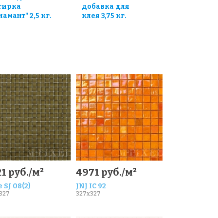
тирка
добавка для
иамант" 2,5 кг.
клея 3,75 кг.
1 руб./м²
4971 руб./м²
 SJ 08(2)
JNJ IC 92
327
327x327