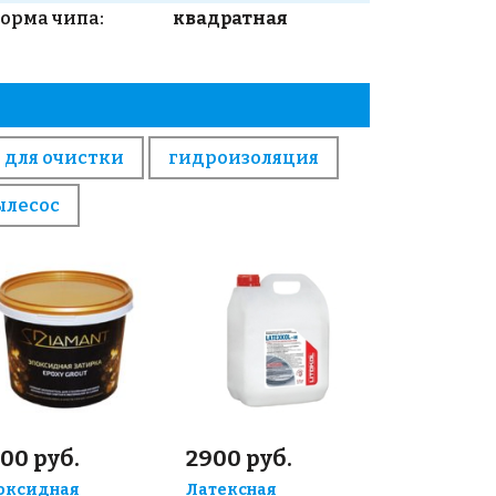
орма чипа:
квадратная
 для очистки
гидроизоляция
ылесос
00 руб.
2900 руб.
оксидная
Латексная