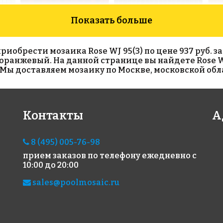
Показать больше
обрести мозаика Rose WJ 95(3) по цене 937 руб. за 
ет оранжевый. На данной странице вы найдете Rose W
Мы доставляем мозаику по Москве, московской обла
5801 руб./м²
9638 руб./м²
87
Контакты
А
Golden Effect GD
Golden Effect
Ros
327x
16182
JN09-15
327x327
327x327
8 (495) 005-76-98
прием заказов по телефону
ежедневно с
10:00 до 20:00
sales@poolmosaic.ru