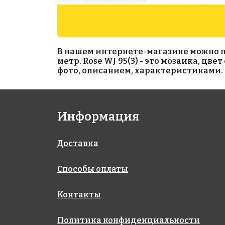
В нашем интернете-магазине можно при
метр. Rose WJ 95(3) - это мозаика, цв
фото, описанием, характеристиками. 
5711 руб./м²
5111 руб./м²
Информация
JNJ C-JC 46
Rose AJ 121(1)
327x327
327x327
Доставка
Способы оплаты
Контакты
Политика конфиденциальности