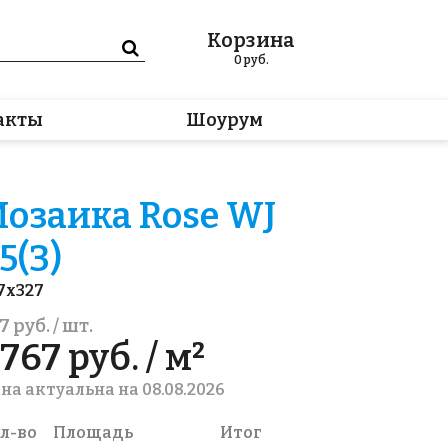
Корзина
0
руб.
акты
Шоурум
озаика Rose WJ
5(3)
7x327
7 руб. / шт.
767 руб. / м²
на актуальна на 08.08.2026
л-во
Площадь
Итог