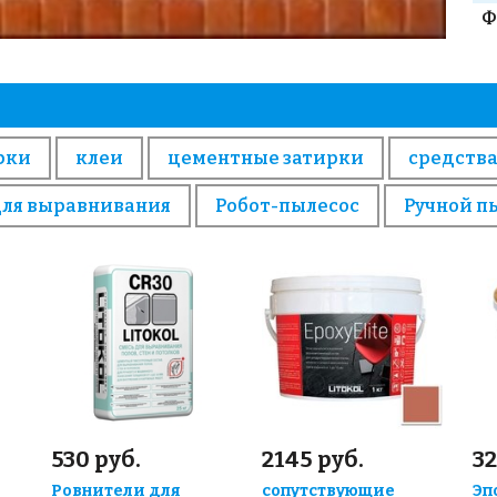
Ф
рки
клеи
цементные затирки
средства
для выравнивания
Робот-пылесос
Ручной п
530 руб.
2145 руб.
32
Ровнители для
сопутствующие
Эп