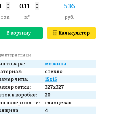
еток
м²
руб.
В корзину
Калькулятор
рактеристики
ип товара:
мозаика
атериал:
стекло
азмер чипа:
15x15
азмер сетки:
327x327
еток в коробке:
20
ип поверхности:
глянцевая
олщина:
4