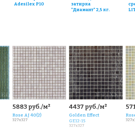
Adesilex P10
затирка
ср
"Диамант" 2,5 кг.
LI
5883 руб./м²
4437 руб./м²
571
Rose AJ 40(2)
Golden Effect
Rose
327x327
327x
GE12-15
327x327