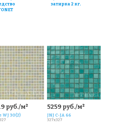
едство
затирка 2 кг.
TONET
9 руб./м²
5259 руб./м²
 WJ 30(2)
JNJ C-JA 66
327
327x327