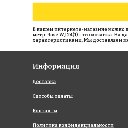
В нашем интернете-магазине можно прио
метр. Rose WJ 24(1) - это мозаика. На
характеристиками. Мы доставляем моз
5719 руб./м²
11914 руб./м²
Информация
Rose WJ 41(2)
Rose WMJ 02+2
327x327
327x327
Доставка
Способы оплаты
Контакты
Политика конфиденциальности