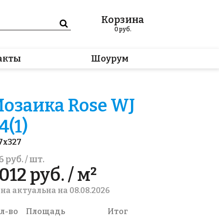
Корзина
0
руб.
акты
Шоурум
озаика Rose WJ
4(1)
7x327
6 руб. / шт.
012 руб. / м²
на актуальна на 08.08.2026
л-во
Площадь
Итог