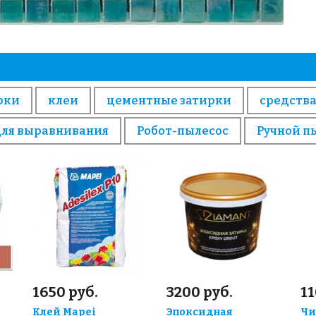
рки
клеи
цементные затирки
средства
для выравнивания
Робот-пылесос
Ручной п
1650 руб.
3200 руб.
11
Клей Mapei
Эпоксидная
Чи