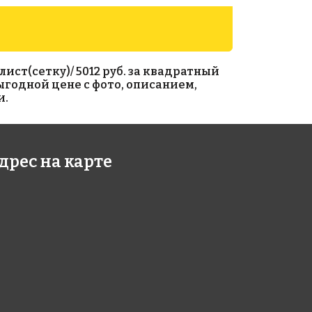
лист(сетку)/ 5012 руб. за квадратный
выгодной цене с фото, описанием,
и.
576 руб./м²
5883 руб./м²
дрес на карте
e MJ 98
Rose AJ 144(2)
327
327x327