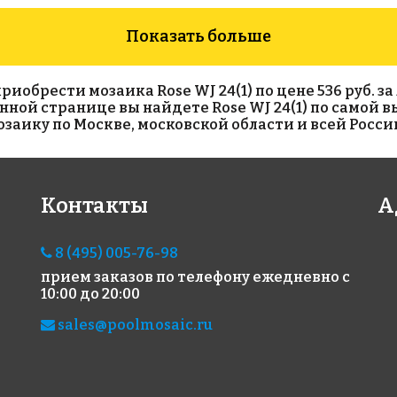
Показать больше
брести мозаика Rose WJ 24(1) по цене 536 руб. за 
 данной странице вы найдете Rose WJ 24(1) по самой 
аику по Москве, московской области и всей Росси
5883 руб./м²
7321 руб./м²
14
Контакты
А
Rose AJ 85+6
Rose SJ 23(2)
Ros
327x327
327x327
327x
8 (495) 005-76-98
прием заказов по телефону
ежедневно с
10:00 до 20:00
sales@poolmosaic.ru