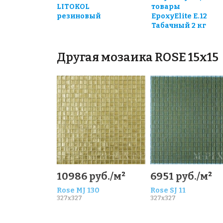
LITOKOL
товары
резиновый
EpoxyElite E.12
Табачный 2 кг
Другая мозаика ROSE 15x15
10986 руб./м²
6951 руб./м²
Rose MJ 130
Rose SJ 11
327x327
327x327