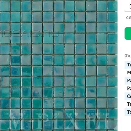
с
Ха
Т
М
Р
Р
С
Т
Т