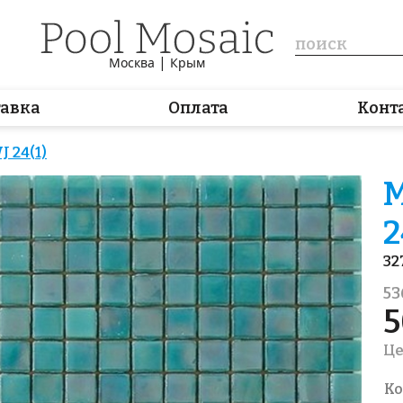
|
Москва
Крым
тавка
Оплата
Конт
 24(1)
М
2
32
53
5
Це
Ко