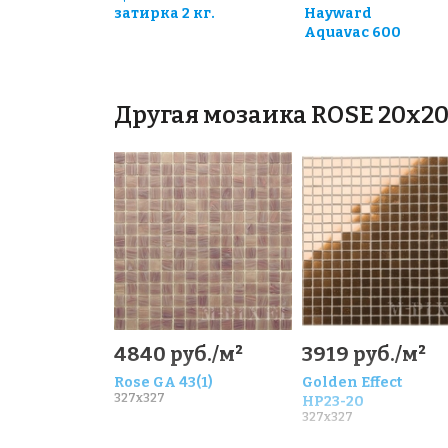
затирка 2 кг.
Hayward
Aquavac 600
Другая мозаика ROSE 20x2
4840 руб./м²
3919 руб./м²
Rose GA 43(1)
Golden Effect
327x327
HP23-20
327x327