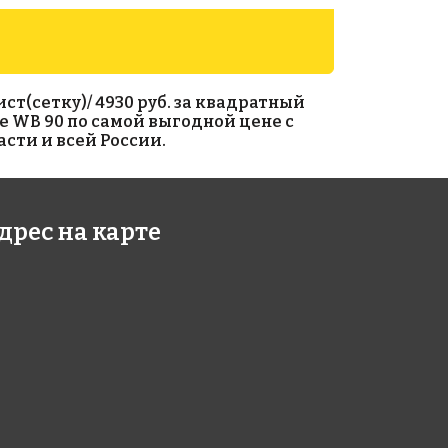
ст(сетку)/ 4930 руб. за квадратный
e WB 90 по самой выгодной цене с
сти и всей России.
3 руб./м²
5292 руб./м²
дрес на карте
e WN 62
Rose CA 117(2)
327
327x327