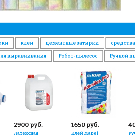
рки
клеи
цементные затирки
средства
для выравнивания
Робот-пылесос
Ручной п
2900 руб.
1650 руб.
4
Латексная
Клей Mapei
Ру