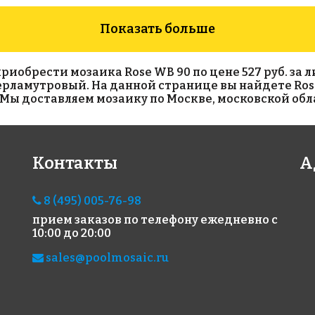
Показать больше
обрести мозаика Rose WB 90 по цене 527 руб. за ли
 перламутровый. На данной странице вы найдете Ros
Мы доставляем мозаику по Москве, московской обла
1348 руб./м²
2153 руб./м²
215
Контакты
А
Rose A 58(2)
Rose WN 14
Ros
327x327
327x327
327x
8 (495) 005-76-98
прием заказов по телефону
ежедневно с
10:00 до 20:00
sales@poolmosaic.ru