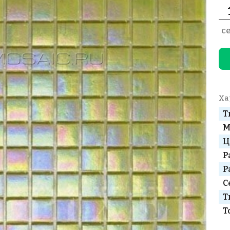
с
Ха
Т
М
Ц
Р
Р
С
Т
Т