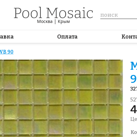
|
Москва
Крым
тавка
Оплата
Конт
WB 90
М
9
32
52
4
Це
Ко