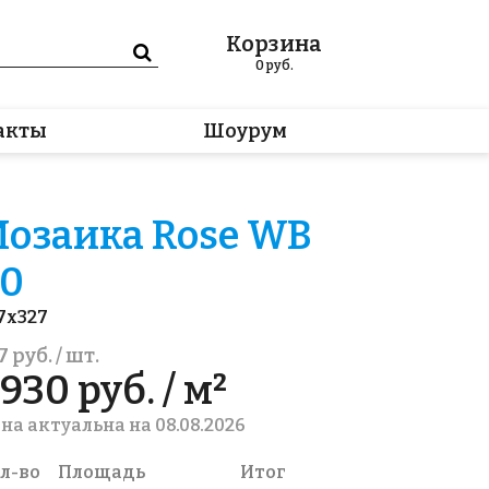
Корзина
0
руб.
акты
Шоурум
озаика Rose WB
0
7x327
7 руб. / шт.
930 руб. / м²
на актуальна на 08.08.2026
л-во
Площадь
Итог