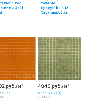
tertech Pool
товары
aster MAX (Li-
EpoxyElite E.12
n)
Табачный 2 кг
02 руб./м²
4840 руб./м²
e A 93
Rose GA 21(1)
327
327x327