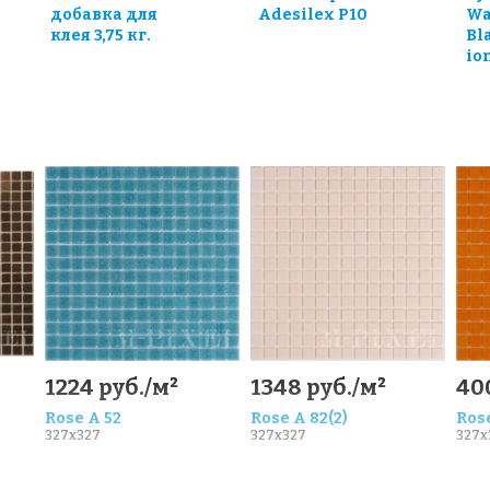
добавка для
Adesilex P10
Wa
клея 3,75 кг.
Bl
io
0
1224 руб./м²
1348 руб./м²
40
Rose A 52
Rose A 82(2)
Ros
327x327
327x327
327x